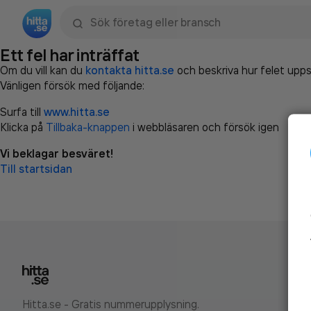
Sök namn, gata, ort, telefon, företag, sökord
Ett fel har inträffat
Om du vill kan du
kontakta hitta.se
och beskriva hur felet upps
Vänligen försök med följande:
Surfa till
www.hitta.se
Klicka på
Tillbaka-knappen
i webbläsaren och försök igen
Vi beklagar besväret!
Till startsidan
Hitta.se - Gratis nummerupplysning.