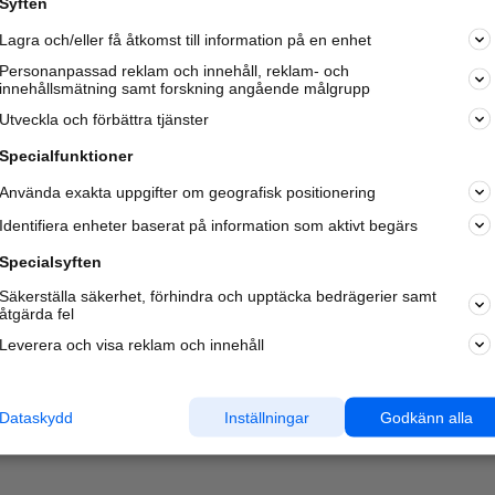
Syften
Kom igång och annonsera mot
Lagra och/eller få åtkomst till information på en enhet
nya kunder och
samarbetspartners nära dig.
Personanpassad reklam och innehåll, reklam- och
innehållsmätning samt forskning angående målgrupp
Läs mer här
Utveckla och förbättra tjänster
Specialfunktioner
Använda exakta uppgifter om geografisk positionering
Identifiera enheter baserat på information som aktivt begärs
Specialsyften
Säkerställa säkerhet, förhindra och upptäcka bedrägerier samt
åtgärda fel
Leverera och visa reklam och innehåll
Dataskydd
Inställningar
Godkänn alla