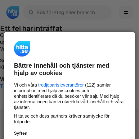
Sök namn, gata, ort, telefon, företag, sökord
Ett fel har inträffat
Om du vill kan du
kontakta hitta.se
och beskriva hur felet
uppstod så att vi lättare och snabbare kan avhjälpa det.
Vänligen försök med följande:
Surfa till
www.hitta.se
Bättre innehåll och tjänster med
Klicka på
Tillbaka-knappen
i webbläsaren och försök igen
hjälp av cookies
Vi beklagar besväret!
Vi och våra
tredjepartsleverantörer
(122) samlar
Till startsidan
information med hjälp av cookies och
enhetsidentifierare då du besöker vår sajt. Med hjälp
av informationen kan vi utveckla vårt innehåll och våra
tjänster.
Hitta.se och dess partners kräver samtycke för
följande:
Syften
Hitta.se - Gratis nummerupplysning.