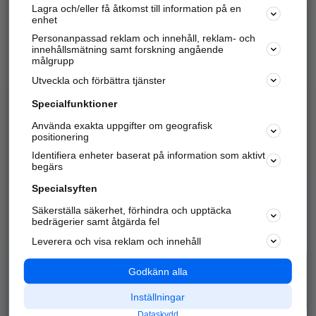
Lagra och/eller få åtkomst till information på en
Sök företag, personer och platser.
enhet
Personanpassad reklam och innehåll, reklam- och
Hitta telefonnummer, adresser, företagsinfo mm.
innehållsmätning samt forskning angående
målgrupp
Utveckla och förbättra tjänster
Marknadsför företaget
på hitta.se
Specialfunktioner
Använda exakta uppgifter om geografisk
Kom igång och annonsera mot
positionering
nya kunder och
Identifiera enheter baserat på information som aktivt
samarbetspartners nära dig.
begärs
Läs mer här
Specialsyften
Säkerställa säkerhet, förhindra och upptäcka
Alla kategorier
Populära sökningar
bedrägerier samt åtgärda fel
Leverera och visa reklam och innehåll
API & Kartor
Annonsera
Logga in
Integritet
Godkänn alla
Om oss
Nödnummer
Inställningar
Dataskydd