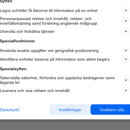
Syften
Kom igång och annonsera mot
Lagra och/eller få åtkomst till information på en enhet
nya kunder och
samarbetspartners nära dig.
Personanpassad reklam och innehåll, reklam- och
innehållsmätning samt forskning angående målgrupp
Läs mer här
Utveckla och förbättra tjänster
Specialfunktioner
Använda exakta uppgifter om geografisk positionering
Identifiera enheter baserat på information som aktivt begärs
Specialsyften
Säkerställa säkerhet, förhindra och upptäcka bedrägerier samt
åtgärda fel
Leverera och visa reklam och innehåll
Dataskydd
Inställningar
Godkänn alla