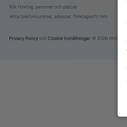
Sök företag, personer och platser.
Hitta telefonnummer, adresser, företagsinfo mm.
Privacy Policy
och
Cookie Inställningar
.
©
2026
Hitta.se