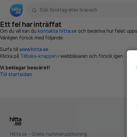
Sök namn, gata, ort, telefon, företag, sökord
Ett fel har inträffat
Om du vill kan du
kontakta hitta.se
och beskriva hur felet upps
Vänligen försök med följande:
Surfa till
www.hitta.se
Klicka på
Tillbaka-knappen
i webbläsaren och försök igen
Vi beklagar besväret!
Till startsidan
Hitta.se - Gratis nummerupplysning.