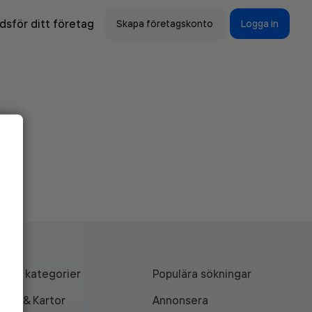
sför ditt företag
Skapa företagskonto
Logga in
Alla kategorier
Populära sökningar
API & Kartor
Annonsera