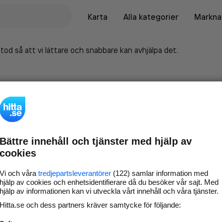
Karta
Alla kategorier
Marknad
tod så att vi lättare och snabbare kan avhjälpa det.
Bättre innehåll och tjänster med hjälp av
cookies
Vi och våra
tredjepartsleverantörer
(122) samlar information med
hjälp av cookies och enhetsidentifierare då du besöker vår sajt. Med
hjälp av informationen kan vi utveckla vårt innehåll och våra tjänster.
Marknadsför företaget på
Hitta.se och dess partners kräver samtycke för följande:
hitta.se