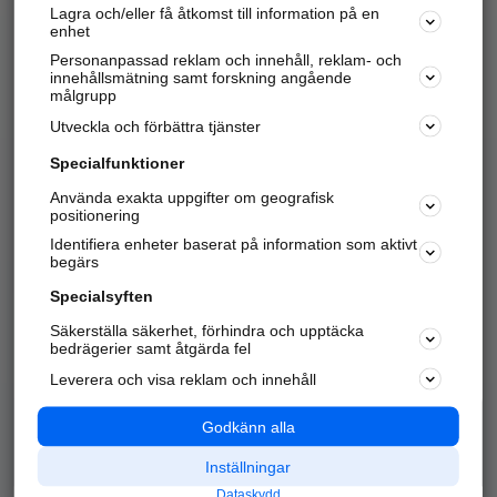
Lagra och/eller få åtkomst till information på en
Sök företag, personer och platser.
enhet
Personanpassad reklam och innehåll, reklam- och
Hitta telefonnummer, adresser, företagsinfo mm.
innehållsmätning samt forskning angående
målgrupp
Utveckla och förbättra tjänster
Marknadsför företaget
på hitta.se
Specialfunktioner
Använda exakta uppgifter om geografisk
Kom igång och annonsera mot
positionering
nya kunder och
Identifiera enheter baserat på information som aktivt
samarbetspartners nära dig.
begärs
Läs mer här
Specialsyften
Säkerställa säkerhet, förhindra och upptäcka
Alla kategorier
Populära sökningar
bedrägerier samt åtgärda fel
Leverera och visa reklam och innehåll
API & Kartor
Annonsera
Logga in
Integritet
Godkänn alla
Om oss
Nödnummer
Inställningar
Dataskydd