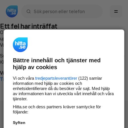
Sök namn, gata, ort, telefon, företag, sökord
Ett fel har inträffat
Om du vill kan du
kontakta hitta.se
och beskriva hur felet
uppstod så att vi lättare och snabbare kan avhjälpa det.
Vänligen försök med följande:
Surfa till
www.hitta.se
Bättre innehåll och tjänster med
Klicka på
Tillbaka-knappen
i webbläsaren och försök igen
hjälp av cookies
Vi beklagar besväret!
Vi och våra
tredjepartsleverantörer
(122) samlar
Till startsidan
information med hjälp av cookies och
enhetsidentifierare då du besöker vår sajt. Med hjälp
av informationen kan vi utveckla vårt innehåll och våra
tjänster.
Hitta.se och dess partners kräver samtycke för
följande:
Syften
Hitta.se - Gratis nummerupplysning.