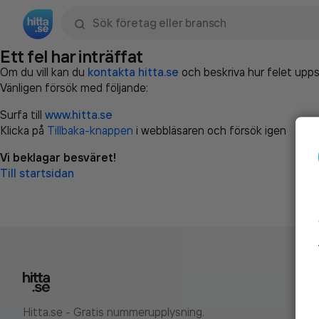
Sök namn, gata, ort, telefon, företag, sökord
Ett fel har inträffat
Om du vill kan du
kontakta hitta.se
och beskriva hur felet upps
Vänligen försök med följande:
Surfa till
www.hitta.se
Klicka på
Tillbaka-knappen
i webbläsaren och försök igen
Vi beklagar besväret!
Till startsidan
Hitta.se - Gratis nummerupplysning.