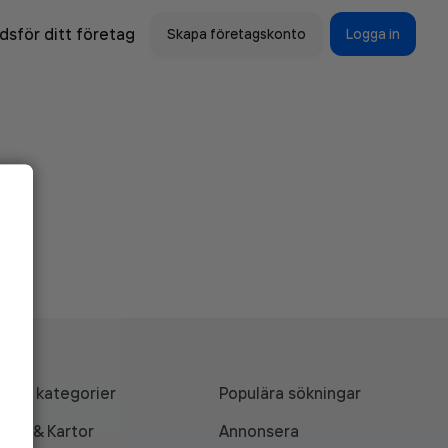
sför ditt företag
Skapa företagskonto
Logga in
Alla kategorier
Populära sökningar
API & Kartor
Annonsera