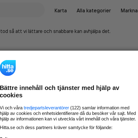
Karta
Alla kategorier
Marknad
tod så att vi lättare och snabbare kan avhjälpa det.
Bättre innehåll och tjänster med hjälp av
cookies
Vi och våra
tredjepartsleverantörer
(122) samlar information med
hjälp av cookies och enhetsidentifierare då du besöker vår sajt. Med
hjälp av informationen kan vi utveckla vårt innehåll och våra tjänster.
Marknadsför företaget på
Hitta.se och dess partners kräver samtycke för följande:
hitta.se