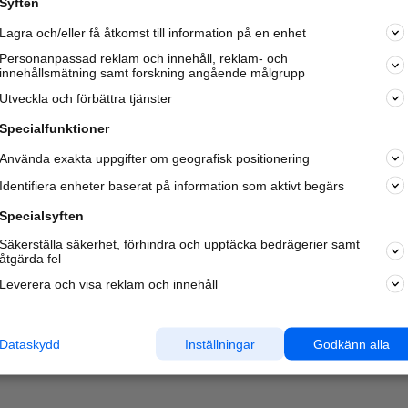
Syften
Kom igång och annonsera mot
Lagra och/eller få åtkomst till information på en enhet
nya kunder och
samarbetspartners nära dig.
Personanpassad reklam och innehåll, reklam- och
innehållsmätning samt forskning angående målgrupp
Läs mer här
Utveckla och förbättra tjänster
Specialfunktioner
Använda exakta uppgifter om geografisk positionering
Identifiera enheter baserat på information som aktivt begärs
Specialsyften
Säkerställa säkerhet, förhindra och upptäcka bedrägerier samt
åtgärda fel
Leverera och visa reklam och innehåll
Dataskydd
Inställningar
Godkänn alla