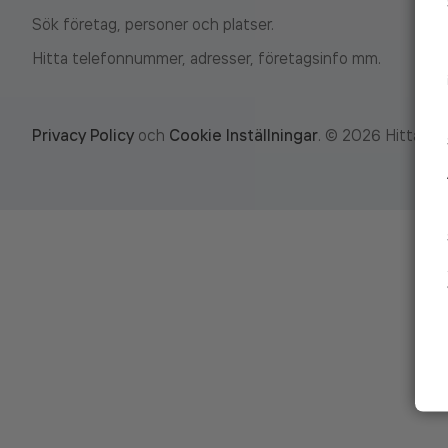
Sök företag, personer och platser.
Hitta telefonnummer, adresser, företagsinfo mm.
Privacy Policy
och
Cookie Inställningar
.
©
2026
Hitta.se