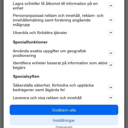
Lagra och/eller få åtkomst till information på en
Sök företag, personer och platser.
enhet
Personanpassad reklam och innehåll, reklam- och
Hitta telefonnummer, adresser, företagsinfo mm.
innehållsmätning samt forskning angående
målgrupp
Utveckla och förbättra tjänster
Marknadsför företaget
på hitta.se
Specialfunktioner
Använda exakta uppgifter om geografisk
Kom igång och annonsera mot
positionering
nya kunder och
Identifiera enheter baserat på information som aktivt
samarbetspartners nära dig.
begärs
Läs mer här
Specialsyften
Säkerställa säkerhet, förhindra och upptäcka
Alla kategorier
Populära sökningar
bedrägerier samt åtgärda fel
Leverera och visa reklam och innehåll
API & Kartor
Annonsera
Logga in
Integritet
Godkänn alla
Om oss
Nödnummer
Inställningar
Dataskydd