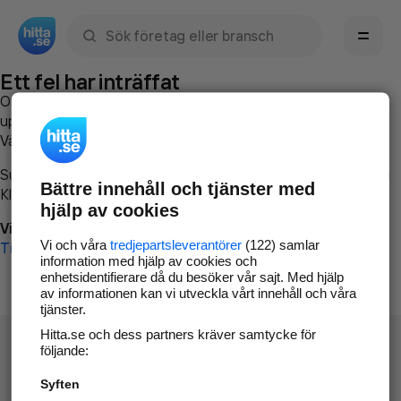
Sök namn, gata, ort, telefon, företag, sökord
Ett fel har inträffat
Om du vill kan du
kontakta hitta.se
och beskriva hur felet
uppstod så att vi lättare och snabbare kan avhjälpa det.
Vänligen försök med följande:
Surfa till
www.hitta.se
Bättre innehåll och tjänster med
Klicka på
Tillbaka-knappen
i webbläsaren och försök igen
hjälp av cookies
Vi beklagar besväret!
Vi och våra
tredjepartsleverantörer
(122) samlar
Till startsidan
information med hjälp av cookies och
enhetsidentifierare då du besöker vår sajt. Med hjälp
av informationen kan vi utveckla vårt innehåll och våra
tjänster.
Hitta.se och dess partners kräver samtycke för
följande:
Syften
Hitta.se - Gratis nummerupplysning.