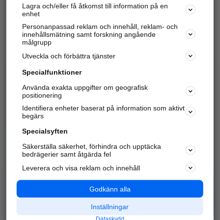
Lagra och/eller få åtkomst till information på en
Sök företag, personer och platser.
enhet
Personanpassad reklam och innehåll, reklam- och
Hitta telefonnummer, adresser, företagsinfo mm.
innehållsmätning samt forskning angående
målgrupp
Utveckla och förbättra tjänster
Marknadsför företaget
på hitta.se
Specialfunktioner
Använda exakta uppgifter om geografisk
Kom igång och annonsera mot
positionering
nya kunder och
Identifiera enheter baserat på information som aktivt
samarbetspartners nära dig.
begärs
Läs mer här
Specialsyften
Säkerställa säkerhet, förhindra och upptäcka
Alla kategorier
Populära sökningar
bedrägerier samt åtgärda fel
Leverera och visa reklam och innehåll
API & Kartor
Annonsera
Logga in
Integritet
Godkänn alla
Om oss
Nödnummer
Inställningar
Dataskydd