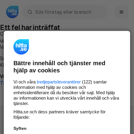
Sök namn, gata, ort, telefon, företag, sökord
Ett fel har inträffat
Om du vill kan du
kontakta hitta.se
och beskriva hur felet
uppstod så att vi lättare och snabbare kan avhjälpa det.
Vänligen försök med följande:
Surfa till
www.hitta.se
Bättre innehåll och tjänster med
Klicka på
Tillbaka-knappen
i webbläsaren och försök igen
hjälp av cookies
Vi beklagar besväret!
Vi och våra
tredjepartsleverantörer
(122) samlar
Till startsidan
information med hjälp av cookies och
enhetsidentifierare då du besöker vår sajt. Med hjälp
av informationen kan vi utveckla vårt innehåll och våra
tjänster.
Hitta.se och dess partners kräver samtycke för
följande:
Syften
Hitta.se - Gratis nummerupplysning.