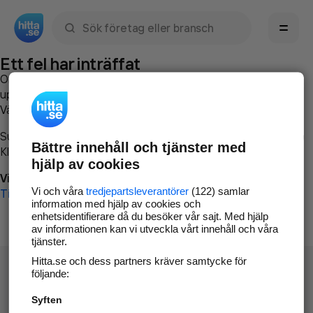
Sök namn, gata, ort, telefon, företag, sökord
Ett fel har inträffat
Om du vill kan du
kontakta hitta.se
och beskriva hur felet
uppstod så att vi lättare och snabbare kan avhjälpa det.
Vänligen försök med följande:
Surfa till
www.hitta.se
Bättre innehåll och tjänster med
Klicka på
Tillbaka-knappen
i webbläsaren och försök igen
hjälp av cookies
Vi beklagar besväret!
Vi och våra
tredjepartsleverantörer
(122) samlar
Till startsidan
information med hjälp av cookies och
enhetsidentifierare då du besöker vår sajt. Med hjälp
av informationen kan vi utveckla vårt innehåll och våra
tjänster.
Hitta.se och dess partners kräver samtycke för
följande:
Syften
Hitta.se - Gratis nummerupplysning.