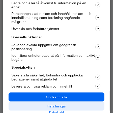
Lagra och/eller få åtkomst till information på en
Sök företag, personer och platser.
enhet
Personanpassad reklam och innehåll, reklam- och
Hitta telefonnummer, adresser, företagsinfo mm.
innehållsmätning samt forskning angående
målgrupp
Utveckla och förbättra tjänster
Marknadsför företaget
på hitta.se
Specialfunktioner
Använda exakta uppgifter om geografisk
Kom igång och annonsera mot
positionering
nya kunder och
Identifiera enheter baserat på information som aktivt
samarbetspartners nära dig.
begärs
Läs mer här
Specialsyften
Säkerställa säkerhet, förhindra och upptäcka
Alla kategorier
Populära sökningar
bedrägerier samt åtgärda fel
Leverera och visa reklam och innehåll
API & Kartor
Annonsera
Logga in
Integritet
Godkänn alla
Om oss
Nödnummer
Inställningar
Dataskydd