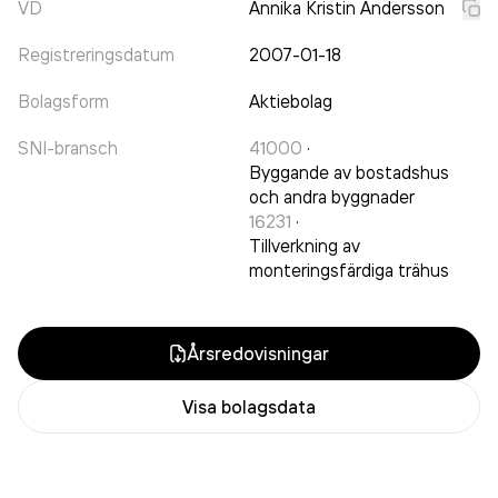
VD
Annika Kristin Andersson
Registreringsdatum
2007-01-18
Bolagsform
Aktiebolag
SNI-bransch
41000
·
Byggande av bostadshus
och andra byggnader
16231
·
Tillverkning av
monteringsfärdiga trähus
Årsredovisningar
Visa bolagsdata