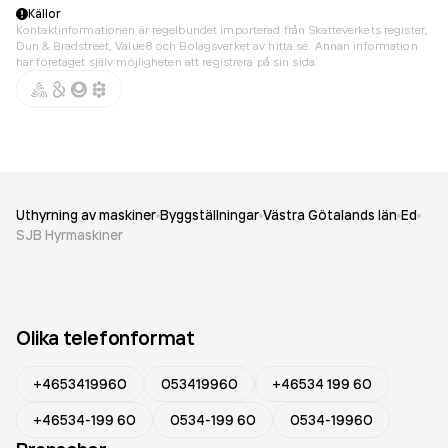
Källor
Kontaktinformationen är regelbundet importerad från Skatteverkets register,
Dun & Bradstreet, Value8 och Bolagsverket av hitta.se. Annan information
har företaget själv möjligheten att registrera på sin sida.
Uthyrning av maskiner
Byggställningar
Västra Götalands län
Ed
SJB Hyrmaskiner
Olika telefonformat
+4653419960
053419960
+46534 199 60
+46534-199 60
0534-199 60
0534-19960