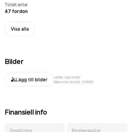
Totalt antal
47 fordon
Visa alla
Bilder
Ladda upp bilder
Lägg till bilder
(Maximal storlek: 20MB)
Finansiell info
Omsättning
Rörelseresultat