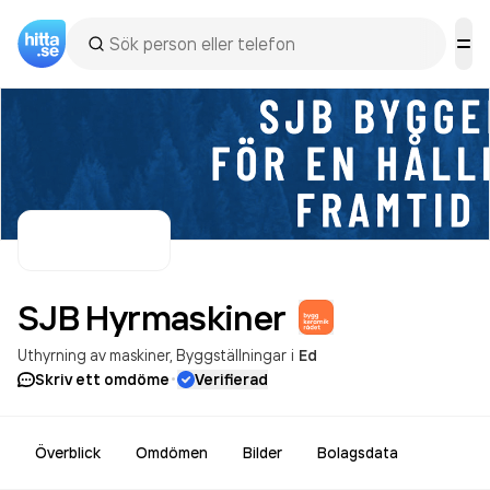
SJB
Hyrmaskiner
Uthyrning av maskiner
Byggställningar
i
Ed
·
Skriv ett omdöme
Verifierad
Överblick
Omdömen
Bilder
Bolagsdata