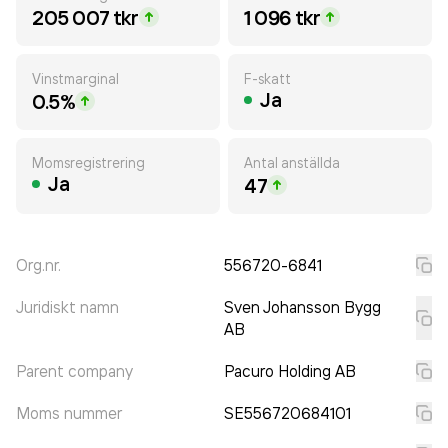
205 007 tkr
1 096 tkr
Vinstmarginal
F-skatt
Ja
0.5%
Momsregistrering
Antal anställda
Ja
47
Org.nr.
556720-6841
Juridiskt namn
Sven Johansson Bygg
AB
Parent company
Pacuro Holding AB
Moms nummer
SE556720684101