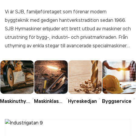
Vi är SJB, familjeföretaget som förenar modern
byggteknik med gedigen hantverkstradition sedan 1966.
SJB Hyrmaskiner erbjuder ett brett utbud av maskiner och
utrustning för bygg-, industri- och privatmarknaden. Från
uthyrning av enkla stegar till avancerade specialmaskiner
bistår vi även våra kunder med tjänster som exempelvis
betonghåltagning och maskinförare. Är du i behov av en
hjälpande hand – då ger vi dig två. Vi är problemlösare.
Maskinuthyrning
Maskinklasser
Hyreskedjan
Byggservice