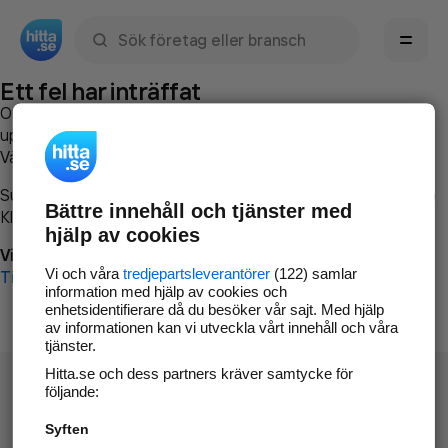
Sök namn, gata, ort, telefon, företag, sökord
Ett fel har inträffat
Om du vill kan du
kontakta hitta.se
och beskriva hur felet
uppstod så att vi lättare och snabbare kan avhjälpa det.
Vänligen försök med följande:
Surfa till
www.hitta.se
Bättre innehåll och tjänster med
Klicka på
Tillbaka-knappen
i webbläsaren och försök igen
hjälp av cookies
Vi beklagar besväret!
Vi och våra
tredjepartsleverantörer
(122) samlar
Till startsidan
information med hjälp av cookies och
enhetsidentifierare då du besöker vår sajt. Med hjälp
av informationen kan vi utveckla vårt innehåll och våra
tjänster.
Hitta.se och dess partners kräver samtycke för
följande:
Syften
Hitta.se - Gratis nummerupplysning.