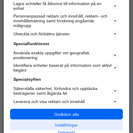
Lagra och/eller få åtkomst till information på en
Sök företag, personer och platser.
enhet
Personanpassad reklam och innehåll, reklam- och
Hitta telefonnummer, adresser, företagsinfo mm.
innehållsmätning samt forskning angående
målgrupp
Utveckla och förbättra tjänster
Marknadsför företaget
på hitta.se
Specialfunktioner
Använda exakta uppgifter om geografisk
Kom igång och annonsera mot
positionering
nya kunder och
Identifiera enheter baserat på information som aktivt
samarbetspartners nära dig.
begärs
Läs mer här
Specialsyften
Säkerställa säkerhet, förhindra och upptäcka
Alla kategorier
Populära sökningar
bedrägerier samt åtgärda fel
Leverera och visa reklam och innehåll
API & Kartor
Annonsera
Logga in
Integritet
Godkänn alla
Om oss
Nödnummer
Inställningar
Dataskydd