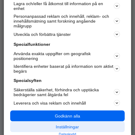
Lagra och/eller få åtkomst till information på en
Sök företag, personer och platser.
enhet
Personanpassad reklam och innehåll, reklam- och
Hitta telefonnummer, adresser, företagsinfo mm.
innehållsmätning samt forskning angående
målgrupp
Utveckla och förbättra tjänster
Marknadsför företaget
på hitta.se
Specialfunktioner
Använda exakta uppgifter om geografisk
Kom igång och annonsera mot
positionering
nya kunder och
Identifiera enheter baserat på information som aktivt
samarbetspartners nära dig.
begärs
Läs mer här
Specialsyften
Säkerställa säkerhet, förhindra och upptäcka
Alla kategorier
Populära sökningar
bedrägerier samt åtgärda fel
Leverera och visa reklam och innehåll
API & Kartor
Annonsera
Logga in
Integritet
Godkänn alla
Om oss
Nödnummer
Inställningar
Dataskydd