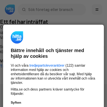
Sök namn, gata, ort, telefon, företag, sökord
Ett fel har inträffat
Om du vill kan du
kontakta hitta.se
och beskriva hur felet
uppstod så att vi lättare och snabbare kan avhjälpa det.
Vänligen försök med följande:
Surfa till
www.hitta.se
Bättre innehåll och tjänster med
Klicka på
Tillbaka-knappen
i webbläsaren och försök igen
hjälp av cookies
Vi beklagar besväret!
Vi och våra
tredjepartsleverantörer
(122) samlar
Till startsidan
information med hjälp av cookies och
enhetsidentifierare då du besöker vår sajt. Med hjälp
av informationen kan vi utveckla vårt innehåll och våra
tjänster.
Hitta.se och dess partners kräver samtycke för
följande:
Syften
Hitta.se - Gratis nummerupplysning.