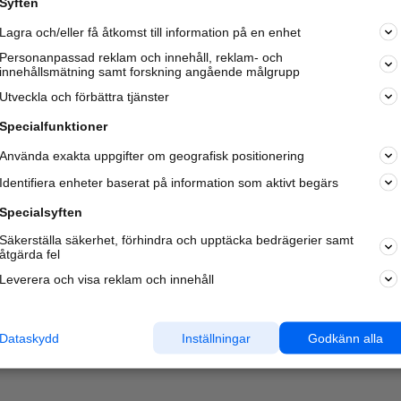
Syften
Kom igång och annonsera mot
Lagra och/eller få åtkomst till information på en enhet
nya kunder och
samarbetspartners nära dig.
Personanpassad reklam och innehåll, reklam- och
innehållsmätning samt forskning angående målgrupp
Läs mer här
Utveckla och förbättra tjänster
Specialfunktioner
Använda exakta uppgifter om geografisk positionering
Identifiera enheter baserat på information som aktivt begärs
Specialsyften
Säkerställa säkerhet, förhindra och upptäcka bedrägerier samt
åtgärda fel
Leverera och visa reklam och innehåll
Dataskydd
Inställningar
Godkänn alla