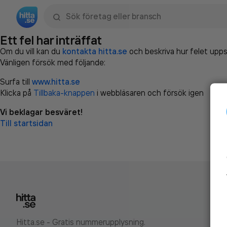
Sök namn, gata, ort, telefon, företag, sökord
Ett fel har inträffat
Om du vill kan du
kontakta hitta.se
och beskriva hur felet upps
Vänligen försök med följande:
Surfa till
www.hitta.se
Klicka på
Tillbaka-knappen
i webbläsaren och försök igen
Vi beklagar besväret!
Till startsidan
Hitta.se - Gratis nummerupplysning.