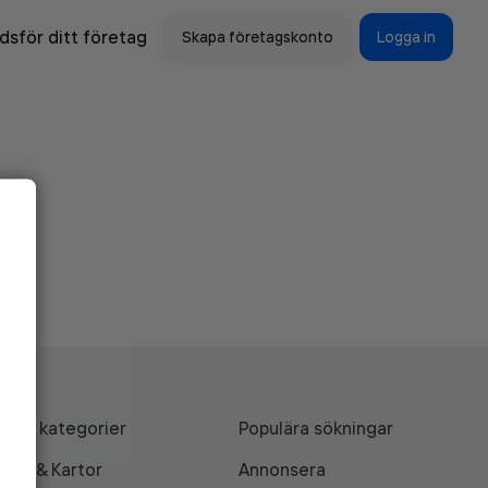
sför ditt företag
Skapa företagskonto
Logga in
Alla kategorier
Populära sökningar
API & Kartor
Annonsera