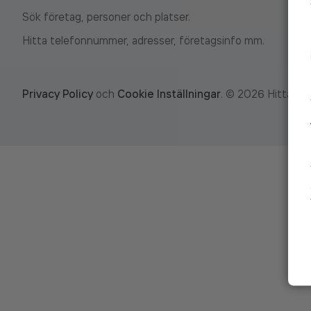
Sök företag, personer och platser.
Hitta telefonnummer, adresser, företagsinfo mm.
Privacy Policy
och
Cookie Inställningar
.
©
2026
Hitta.se