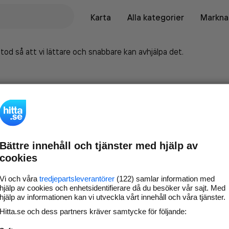
Karta
Alla kategorier
Marknad
tod så att vi lättare och snabbare kan avhjälpa det.
Bättre innehåll och tjänster med hjälp av
cookies
Vi och våra
tredjepartsleverantörer
(122) samlar information med
hjälp av cookies och enhetsidentifierare då du besöker vår sajt. Med
hjälp av informationen kan vi utveckla vårt innehåll och våra tjänster.
Marknadsför företaget på
Hitta.se och dess partners kräver samtycke för följande:
hitta.se