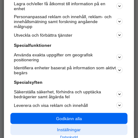
Lagra och/eller få åtkomst till information på en
Sök företag, personer och platser.
enhet
Personanpassad reklam och innehåll, reklam- och
Hitta telefonnummer, adresser, företagsinfo mm.
innehållsmätning samt forskning angående
målgrupp
Utveckla och förbättra tjänster
Marknadsför företaget
på hitta.se
Specialfunktioner
Använda exakta uppgifter om geografisk
Kom igång och annonsera mot
positionering
nya kunder och
Identifiera enheter baserat på information som aktivt
samarbetspartners nära dig.
begärs
Läs mer här
Specialsyften
Säkerställa säkerhet, förhindra och upptäcka
Alla kategorier
Populära sökningar
bedrägerier samt åtgärda fel
Leverera och visa reklam och innehåll
API & Kartor
Annonsera
Logga in
Integritet
Godkänn alla
Om oss
Nödnummer
Inställningar
Dataskydd