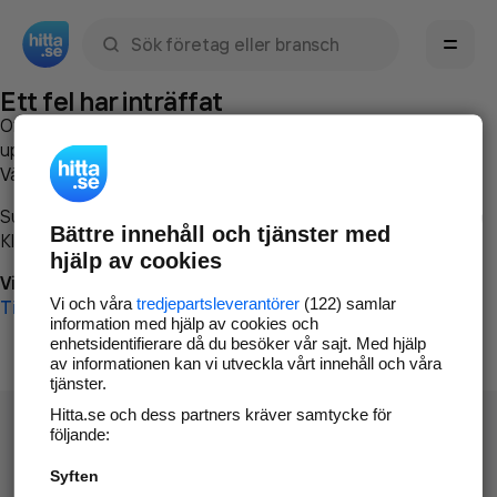
Sök namn, gata, ort, telefon, företag, sökord
Ett fel har inträffat
Om du vill kan du
kontakta hitta.se
och beskriva hur felet
uppstod så att vi lättare och snabbare kan avhjälpa det.
Vänligen försök med följande:
Surfa till
www.hitta.se
Bättre innehåll och tjänster med
Klicka på
Tillbaka-knappen
i webbläsaren och försök igen
hjälp av cookies
Vi beklagar besväret!
Vi och våra
tredjepartsleverantörer
(122) samlar
Till startsidan
information med hjälp av cookies och
enhetsidentifierare då du besöker vår sajt. Med hjälp
av informationen kan vi utveckla vårt innehåll och våra
tjänster.
Hitta.se och dess partners kräver samtycke för
följande:
Syften
Hitta.se - Gratis nummerupplysning.