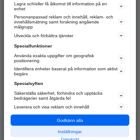
Lagra och/eller få åtkomst till information på en
Sök företag, personer och platser.
enhet
Personanpassad reklam och innehåll, reklam- och
Hitta telefonnummer, adresser, företagsinfo mm.
innehållsmätning samt forskning angående
målgrupp
Utveckla och förbättra tjänster
Marknadsför företaget
på hitta.se
Specialfunktioner
Använda exakta uppgifter om geografisk
Kom igång och annonsera mot
positionering
nya kunder och
Identifiera enheter baserat på information som aktivt
samarbetspartners nära dig.
begärs
Läs mer här
Specialsyften
Säkerställa säkerhet, förhindra och upptäcka
Alla kategorier
Populära sökningar
bedrägerier samt åtgärda fel
Leverera och visa reklam och innehåll
API & Kartor
Annonsera
Logga in
Integritet
Godkänn alla
Om oss
Nödnummer
Inställningar
Dataskydd