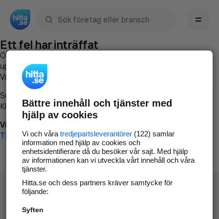
Sök namn, gata, ort, telefon, företag, sökord
Ett fel har inträffat
Om du vill kan du
kontakta hitta.se
och beskriva hur felet
uppstod så att vi lättare och snabbare kan avhjälpa det.
Vänligen försök med följande:
Surfa till
www.hitta.se
Bättre innehåll och tjänster med
Klicka på
Tillbaka-knappen
i webbläsaren och försök igen
hjälp av cookies
Vi beklagar besväret!
Vi och våra
tredjepartsleverantörer
(122) samlar
Till startsidan
information med hjälp av cookies och
enhetsidentifierare då du besöker vår sajt. Med hjälp
av informationen kan vi utveckla vårt innehåll och våra
tjänster.
Hitta.se och dess partners kräver samtycke för
följande:
Syften
Hitta.se - Gratis nummerupplysning.