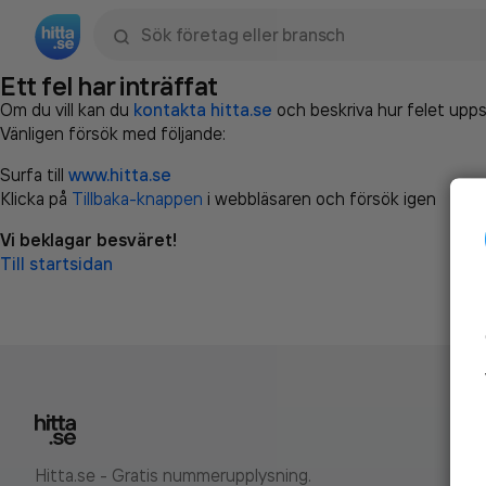
Sök namn, gata, ort, telefon, företag, sökord
Ett fel har inträffat
Om du vill kan du
kontakta hitta.se
och beskriva hur felet upps
Vänligen försök med följande:
Surfa till
www.hitta.se
Klicka på
Tillbaka-knappen
i webbläsaren och försök igen
Vi beklagar besväret!
Till startsidan
Hitta.se - Gratis nummerupplysning.