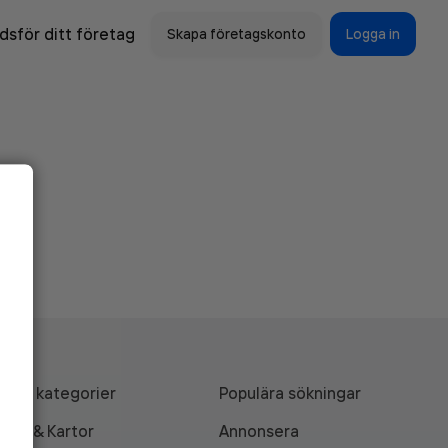
sför ditt företag
Skapa företagskonto
Logga in
Alla kategorier
Populära sökningar
API & Kartor
Annonsera