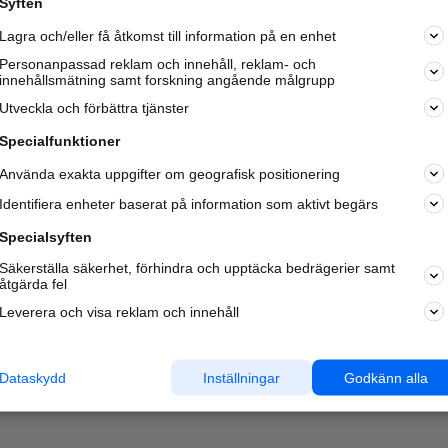
Syften
Kom igång och annonsera mot
Lagra och/eller få åtkomst till information på en enhet
nya kunder och
samarbetspartners nära dig.
Personanpassad reklam och innehåll, reklam- och
innehållsmätning samt forskning angående målgrupp
Läs mer här
Utveckla och förbättra tjänster
Specialfunktioner
Använda exakta uppgifter om geografisk positionering
Identifiera enheter baserat på information som aktivt begärs
Specialsyften
Säkerställa säkerhet, förhindra och upptäcka bedrägerier samt
åtgärda fel
Leverera och visa reklam och innehåll
Dataskydd
Inställningar
Godkänn alla