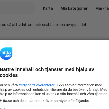
Karta
Alla kategorier
Marknad
tod så att vi lättare och snabbare kan avhjälpa det.
Bättre innehåll och tjänster med hjälp av
cookies
Vi och våra
tredjepartsleverantörer
(122) samlar information med
hjälp av cookies och enhetsidentifierare då du besöker vår sajt. Med
hjälp av informationen kan vi utveckla vårt innehåll och våra tjänster.
Marknadsför företaget på
Hitta.se och dess partners kräver samtycke för följande:
hitta.se