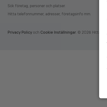
Sök företag, personer och platser.
Hitta telefonnummer, adresser, företagsinfo mm.
Privacy Policy
och
Cookie Inställningar
.
©
2026
Hitta.se