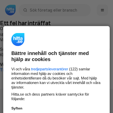
Sök namn, gata, ort, telefon, företag, sökord
Ett fel har inträffat
Om du vill kan du
kontakta hitta.se
och beskriva hur felet
uppstod så att vi lättare och snabbare kan avhjälpa det.
Vänligen försök med följande:
Surfa till
www.hitta.se
Bättre innehåll och tjänster med
Klicka på
Tillbaka-knappen
i webbläsaren och försök igen
hjälp av cookies
Vi beklagar besväret!
Vi och våra
tredjepartsleverantörer
(122) samlar
Till startsidan
information med hjälp av cookies och
enhetsidentifierare då du besöker vår sajt. Med hjälp
av informationen kan vi utveckla vårt innehåll och våra
tjänster.
Hitta.se och dess partners kräver samtycke för
följande:
Syften
Hitta.se - Gratis nummerupplysning.