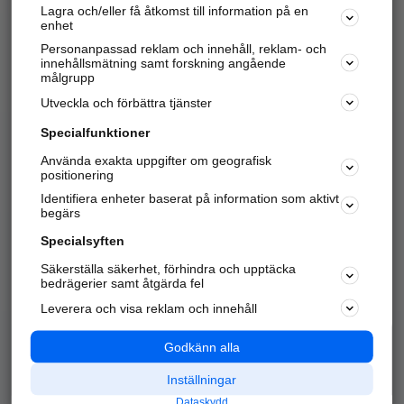
Lagra och/eller få åtkomst till information på en
Sök företag, personer och platser.
enhet
Personanpassad reklam och innehåll, reklam- och
Hitta telefonnummer, adresser, företagsinfo mm.
innehållsmätning samt forskning angående
målgrupp
Utveckla och förbättra tjänster
Marknadsför företaget
på hitta.se
Specialfunktioner
Använda exakta uppgifter om geografisk
Kom igång och annonsera mot
positionering
nya kunder och
Identifiera enheter baserat på information som aktivt
samarbetspartners nära dig.
begärs
Läs mer här
Specialsyften
Säkerställa säkerhet, förhindra och upptäcka
Alla kategorier
Populära sökningar
bedrägerier samt åtgärda fel
Leverera och visa reklam och innehåll
API & Kartor
Annonsera
Logga in
Integritet
Godkänn alla
Om oss
Nödnummer
Inställningar
Dataskydd