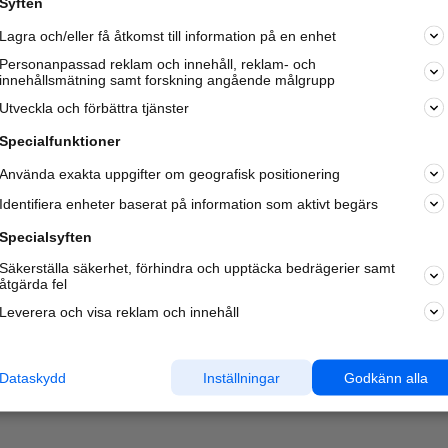
Syften
Kom igång och annonsera mot
Lagra och/eller få åtkomst till information på en enhet
nya kunder och
samarbetspartners nära dig.
Personanpassad reklam och innehåll, reklam- och
innehållsmätning samt forskning angående målgrupp
Läs mer här
Utveckla och förbättra tjänster
Specialfunktioner
Använda exakta uppgifter om geografisk positionering
Identifiera enheter baserat på information som aktivt begärs
Specialsyften
Säkerställa säkerhet, förhindra och upptäcka bedrägerier samt
åtgärda fel
Leverera och visa reklam och innehåll
Dataskydd
Inställningar
Godkänn alla