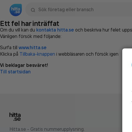
Sök namn, gata, ort, telefon, företag, sökord
Ett fel har inträffat
Om du vill kan du
kontakta hitta.se
och beskriva hur felet upps
Vänligen försök med följande:
Surfa till
www.hitta.se
Klicka på
Tillbaka-knappen
i webbläsaren och försök igen
Vi beklagar besväret!
Till startsidan
Hitta.se - Gratis nummerupplysning.