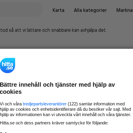
Karta
Alla kategorier
Marknad
tod så att vi lättare och snabbare kan avhjälpa det.
Bättre innehåll och tjänster med hjälp av
cookies
Vi och våra
tredjepartsleverantörer
(122) samlar information med
hjälp av cookies och enhetsidentifierare då du besöker vår sajt. Med
hjälp av informationen kan vi utveckla vårt innehåll och våra tjänster.
Marknadsför företaget på
Hitta.se och dess partners kräver samtycke för följande:
hitta.se