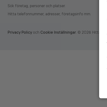
Sök företag, personer och platser.
Hitta telefonnummer, adresser, företagsinfo mm.
Privacy Policy
och
Cookie Inställningar
.
©
2026
Hitta.se