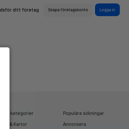
sför ditt företag
Skapa företagskonto
Logga in
Alla kategorier
Populära sökningar
API & Kartor
Annonsera