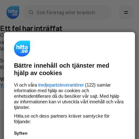
Sök namn, gata, ort, telefon, företag, sökord
Ett fel har inträffat
Om du vill kan du
kontakta hitta.se
och beskriva hur felet
uppstod så att vi lättare och snabbare kan avhjälpa det.
Vänligen försök med följande:
Surfa till
www.hitta.se
Bättre innehåll och tjänster med
Klicka på
Tillbaka-knappen
i webbläsaren och försök igen
hjälp av cookies
Vi beklagar besväret!
Vi och våra
tredjepartsleverantörer
(122) samlar
Till startsidan
information med hjälp av cookies och
enhetsidentifierare då du besöker vår sajt. Med hjälp
av informationen kan vi utveckla vårt innehåll och våra
tjänster.
Hitta.se och dess partners kräver samtycke för
följande:
Syften
Hitta.se - Gratis nummerupplysning.