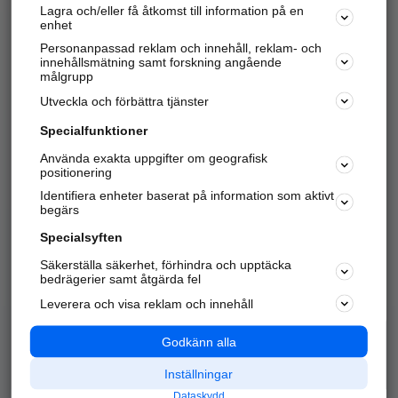
Lagra och/eller få åtkomst till information på en
Sök företag, personer och platser.
enhet
Personanpassad reklam och innehåll, reklam- och
Hitta telefonnummer, adresser, företagsinfo mm.
innehållsmätning samt forskning angående
målgrupp
Utveckla och förbättra tjänster
Marknadsför företaget
på hitta.se
Specialfunktioner
Använda exakta uppgifter om geografisk
Kom igång och annonsera mot
positionering
nya kunder och
Identifiera enheter baserat på information som aktivt
samarbetspartners nära dig.
begärs
Läs mer här
Specialsyften
Säkerställa säkerhet, förhindra och upptäcka
Alla kategorier
Populära sökningar
bedrägerier samt åtgärda fel
Leverera och visa reklam och innehåll
API & Kartor
Annonsera
Logga in
Integritet
Godkänn alla
Om oss
Nödnummer
Inställningar
Dataskydd