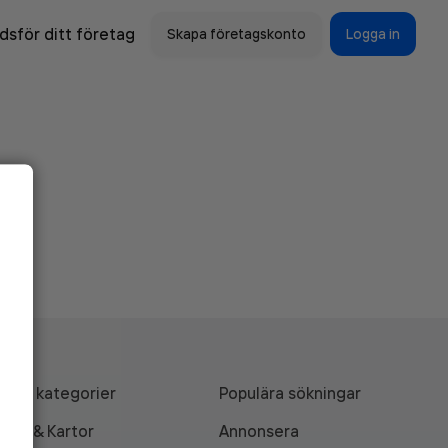
sför ditt företag
Skapa företagskonto
Logga in
Alla kategorier
Populära sökningar
API & Kartor
Annonsera