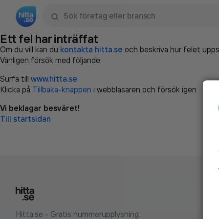
Sök namn, gata, ort, telefon, företag, sökord
Ett fel har inträffat
Om du vill kan du
kontakta hitta.se
och beskriva hur felet upps
Vänligen försök med följande:
Surfa till
www.hitta.se
Klicka på
Tillbaka-knappen
i webbläsaren och försök igen
Vi beklagar besväret!
Till startsidan
Hitta.se - Gratis nummerupplysning.