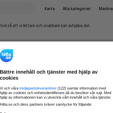
Karta
Alla kategorier
Marknad
tod så att vi lättare och snabbare kan avhjälpa det.
Bättre innehåll och tjänster med hjälp av
cookies
Vi och våra
tredjepartsleverantörer
(122) samlar information med
hjälp av cookies och enhetsidentifierare då du besöker vår sajt. Med
hjälp av informationen kan vi utveckla vårt innehåll och våra tjänster.
Marknadsför företaget på
Hitta.se och dess partners kräver samtycke för följande:
hitta.se