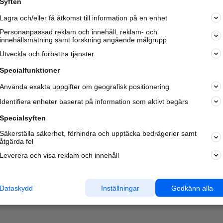
Syften
Kom igång och annonsera mot
Lagra och/eller få åtkomst till information på en enhet
nya kunder och
samarbetspartners nära dig.
Personanpassad reklam och innehåll, reklam- och
innehållsmätning samt forskning angående målgrupp
Läs mer här
Utveckla och förbättra tjänster
Specialfunktioner
Använda exakta uppgifter om geografisk positionering
Identifiera enheter baserat på information som aktivt begärs
Specialsyften
Säkerställa säkerhet, förhindra och upptäcka bedrägerier samt
åtgärda fel
Leverera och visa reklam och innehåll
Dataskydd
Inställningar
Godkänn alla