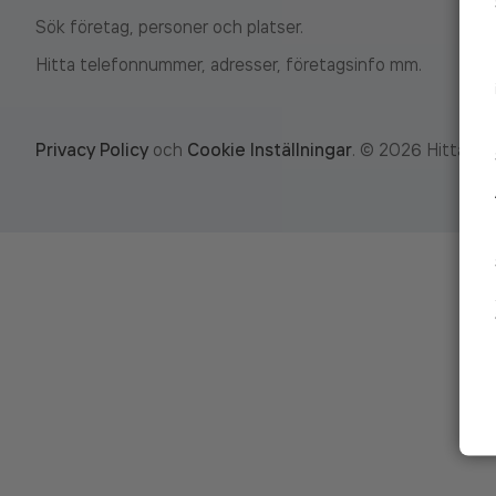
Sök företag, personer och platser.
Hitta telefonnummer, adresser, företagsinfo mm.
Privacy Policy
och
Cookie Inställningar
.
©
2026
Hitta.se