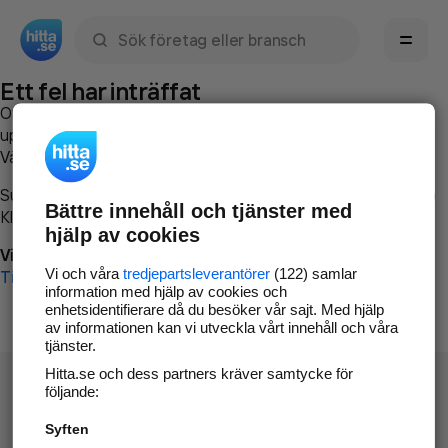
Sök namn, gata, ort, telefon, företag, sökord
Ett fel har inträffat
Om du vill kan du
kontakta hitta.se
och beskriva hur felet
uppstod så att vi lättare och snabbare kan avhjälpa det.
Vänligen försök med följande:
Surfa till
www.hitta.se
Bättre innehåll och tjänster med
Klicka på
Tillbaka-knappen
i webbläsaren och försök igen
hjälp av cookies
Vi beklagar besväret!
Vi och våra
tredjepartsleverantörer
(122) samlar
Till startsidan
information med hjälp av cookies och
enhetsidentifierare då du besöker vår sajt. Med hjälp
av informationen kan vi utveckla vårt innehåll och våra
tjänster.
Hitta.se och dess partners kräver samtycke för
följande:
Syften
Hitta.se - Gratis nummerupplysning.