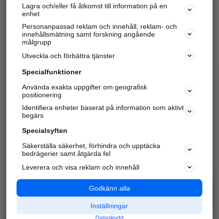
Lagra och/eller få åtkomst till information på en
Sök företag, personer och platser.
enhet
Personanpassad reklam och innehåll, reklam- och
Hitta telefonnummer, adresser, företagsinfo mm.
innehållsmätning samt forskning angående
målgrupp
Utveckla och förbättra tjänster
Marknadsför företaget
på hitta.se
Specialfunktioner
Använda exakta uppgifter om geografisk
Kom igång och annonsera mot
positionering
nya kunder och
Identifiera enheter baserat på information som aktivt
samarbetspartners nära dig.
begärs
Läs mer här
Specialsyften
Säkerställa säkerhet, förhindra och upptäcka
Alla kategorier
Populära sökningar
bedrägerier samt åtgärda fel
Leverera och visa reklam och innehåll
API & Kartor
Annonsera
Logga in
Integritet
Godkänn alla
Om oss
Nödnummer
Inställningar
Dataskydd