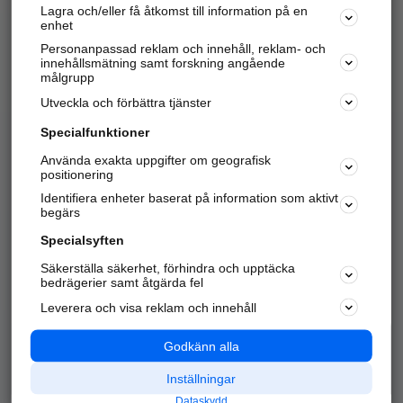
Lagra och/eller få åtkomst till information på en
Sök företag, personer och platser.
enhet
Personanpassad reklam och innehåll, reklam- och
Hitta telefonnummer, adresser, företagsinfo mm.
innehållsmätning samt forskning angående
målgrupp
Utveckla och förbättra tjänster
Marknadsför företaget
på hitta.se
Specialfunktioner
Använda exakta uppgifter om geografisk
Kom igång och annonsera mot
positionering
nya kunder och
Identifiera enheter baserat på information som aktivt
samarbetspartners nära dig.
begärs
Läs mer här
Specialsyften
Säkerställa säkerhet, förhindra och upptäcka
Alla kategorier
Populära sökningar
bedrägerier samt åtgärda fel
Leverera och visa reklam och innehåll
API & Kartor
Annonsera
Logga in
Integritet
Godkänn alla
Om oss
Nödnummer
Inställningar
Dataskydd