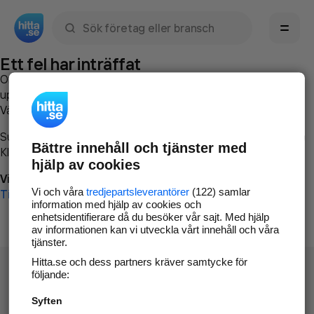
Sök namn, gata, ort, telefon, företag, sökord
Ett fel har inträffat
Om du vill kan du
kontakta hitta.se
och beskriva hur felet
uppstod så att vi lättare och snabbare kan avhjälpa det.
Vänligen försök med följande:
Surfa till
www.hitta.se
Bättre innehåll och tjänster med
Klicka på
Tillbaka-knappen
i webbläsaren och försök igen
hjälp av cookies
Vi beklagar besväret!
Vi och våra
tredjepartsleverantörer
(122) samlar
Till startsidan
information med hjälp av cookies och
enhetsidentifierare då du besöker vår sajt. Med hjälp
av informationen kan vi utveckla vårt innehåll och våra
tjänster.
Hitta.se och dess partners kräver samtycke för
följande:
Syften
Hitta.se - Gratis nummerupplysning.