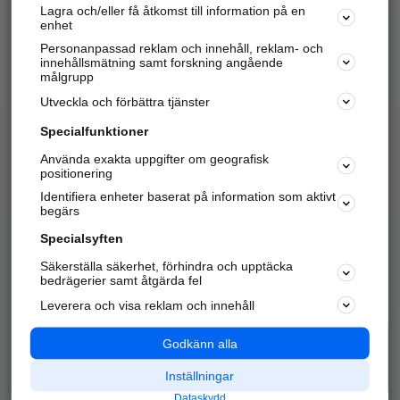
Lagra och/eller få åtkomst till information på en
Sök företag, personer och platser.
enhet
Personanpassad reklam och innehåll, reklam- och
Hitta telefonnummer, adresser, företagsinfo mm.
innehållsmätning samt forskning angående
målgrupp
Utveckla och förbättra tjänster
Marknadsför företaget
på hitta.se
Specialfunktioner
Använda exakta uppgifter om geografisk
Kom igång och annonsera mot
positionering
nya kunder och
Identifiera enheter baserat på information som aktivt
samarbetspartners nära dig.
begärs
Läs mer här
Specialsyften
Säkerställa säkerhet, förhindra och upptäcka
Alla kategorier
Populära sökningar
bedrägerier samt åtgärda fel
Leverera och visa reklam och innehåll
API & Kartor
Annonsera
Logga in
Integritet
Godkänn alla
Om oss
Nödnummer
Inställningar
Dataskydd