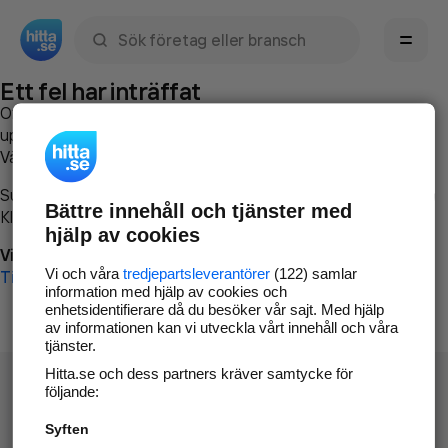
Sök namn, gata, ort, telefon, företag, sökord
Ett fel har inträffat
Om du vill kan du
kontakta hitta.se
och beskriva hur felet
uppstod så att vi lättare och snabbare kan avhjälpa det.
Vänligen försök med följande:
Surfa till
www.hitta.se
Bättre innehåll och tjänster med
Klicka på
Tillbaka-knappen
i webbläsaren och försök igen
hjälp av cookies
Vi beklagar besväret!
Vi och våra
tredjepartsleverantörer
(122) samlar
Till startsidan
information med hjälp av cookies och
enhetsidentifierare då du besöker vår sajt. Med hjälp
av informationen kan vi utveckla vårt innehåll och våra
tjänster.
Hitta.se och dess partners kräver samtycke för
följande:
Syften
Hitta.se - Gratis nummerupplysning.