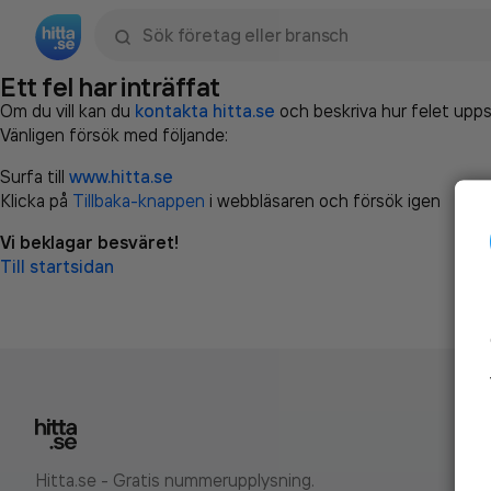
Sök namn, gata, ort, telefon, företag, sökord
Ett fel har inträffat
Om du vill kan du
kontakta hitta.se
och beskriva hur felet upps
Vänligen försök med följande:
Surfa till
www.hitta.se
Klicka på
Tillbaka-knappen
i webbläsaren och försök igen
Vi beklagar besväret!
Till startsidan
Hitta.se - Gratis nummerupplysning.