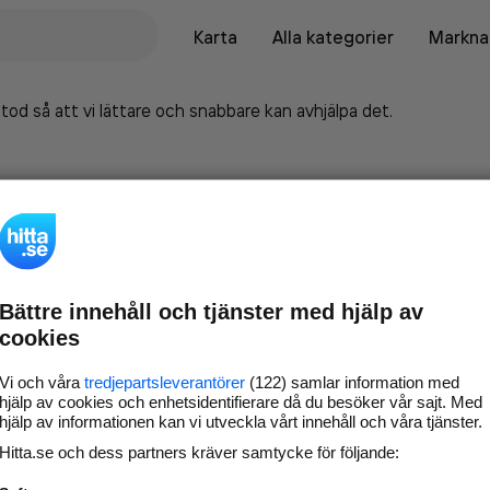
Karta
Alla kategorier
Marknad
tod så att vi lättare och snabbare kan avhjälpa det.
Bättre innehåll och tjänster med hjälp av
cookies
Vi och våra
tredjepartsleverantörer
(122) samlar information med
hjälp av cookies och enhetsidentifierare då du besöker vår sajt. Med
hjälp av informationen kan vi utveckla vårt innehåll och våra tjänster.
Marknadsför företaget på
Hitta.se och dess partners kräver samtycke för följande:
hitta.se