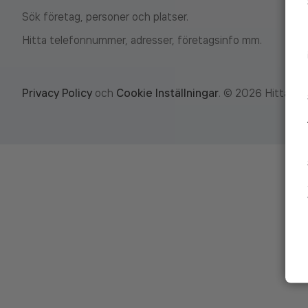
Sök företag, personer och platser.
Hitta telefonnummer, adresser, företagsinfo mm.
Privacy Policy
och
Cookie Inställningar
.
©
2026
Hitta.se