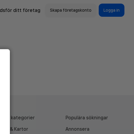
sför ditt företag
Skapa företagskonto
Logga in
Alla kategorier
Populära sökningar
API & Kartor
Annonsera