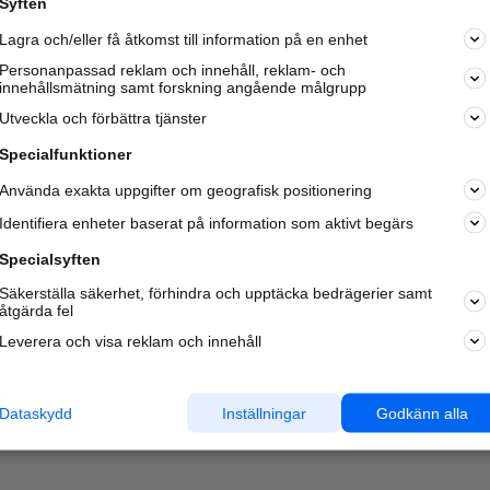
Syften
Kom igång och annonsera mot
Lagra och/eller få åtkomst till information på en enhet
nya kunder och
samarbetspartners nära dig.
Personanpassad reklam och innehåll, reklam- och
innehållsmätning samt forskning angående målgrupp
Läs mer här
Utveckla och förbättra tjänster
Specialfunktioner
Använda exakta uppgifter om geografisk positionering
Identifiera enheter baserat på information som aktivt begärs
Specialsyften
Säkerställa säkerhet, förhindra och upptäcka bedrägerier samt
åtgärda fel
Leverera och visa reklam och innehåll
Dataskydd
Inställningar
Godkänn alla