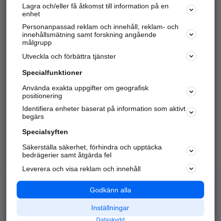
Lagra och/eller få åtkomst till information på en
Sök företag, personer och platser.
enhet
Personanpassad reklam och innehåll, reklam- och
Hitta telefonnummer, adresser, företagsinfo mm.
innehållsmätning samt forskning angående
målgrupp
Utveckla och förbättra tjänster
Marknadsför företaget
på hitta.se
Specialfunktioner
Använda exakta uppgifter om geografisk
Kom igång och annonsera mot
positionering
nya kunder och
Identifiera enheter baserat på information som aktivt
samarbetspartners nära dig.
begärs
Läs mer här
Specialsyften
Säkerställa säkerhet, förhindra och upptäcka
Alla kategorier
Populära sökningar
bedrägerier samt åtgärda fel
Leverera och visa reklam och innehåll
API & Kartor
Annonsera
Logga in
Integritet
Godkänn alla
Om oss
Nödnummer
Inställningar
Dataskydd