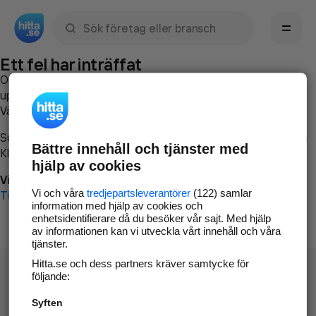
Sök namn, gata, ort, telefon, företag, sökord
Ett fel har inträffat
Om du vill kan du
kontakta hitta.se
och beskriva hur felet
uppstod så att vi lättare och snabbare kan avhjälpa det.
Vänligen försök med följande:
Surfa till
www.hitta.se
Bättre innehåll och tjänster med
Klicka på
Tillbaka-knappen
i webbläsaren och försök igen
hjälp av cookies
Vi beklagar besväret!
Vi och våra
tredjepartsleverantörer
(122) samlar
Till startsidan
information med hjälp av cookies och
enhetsidentifierare då du besöker vår sajt. Med hjälp
av informationen kan vi utveckla vårt innehåll och våra
tjänster.
Hitta.se och dess partners kräver samtycke för
följande:
Syften
Hitta.se - Gratis nummerupplysning.