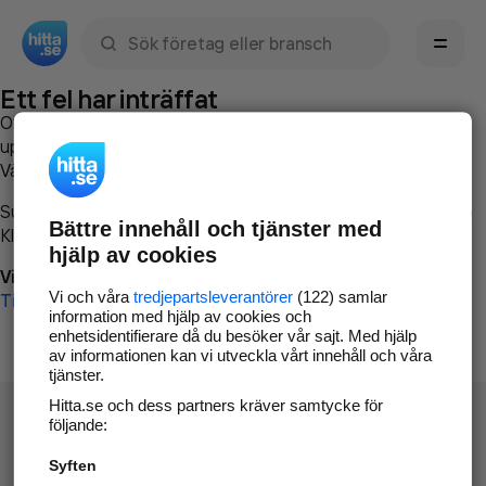
Sök namn, gata, ort, telefon, företag, sökord
Ett fel har inträffat
Om du vill kan du
kontakta hitta.se
och beskriva hur felet
uppstod så att vi lättare och snabbare kan avhjälpa det.
Vänligen försök med följande:
Surfa till
www.hitta.se
Bättre innehåll och tjänster med
Klicka på
Tillbaka-knappen
i webbläsaren och försök igen
hjälp av cookies
Vi beklagar besväret!
Vi och våra
tredjepartsleverantörer
(122) samlar
Till startsidan
information med hjälp av cookies och
enhetsidentifierare då du besöker vår sajt. Med hjälp
av informationen kan vi utveckla vårt innehåll och våra
tjänster.
Hitta.se och dess partners kräver samtycke för
följande:
Syften
Hitta.se - Gratis nummerupplysning.