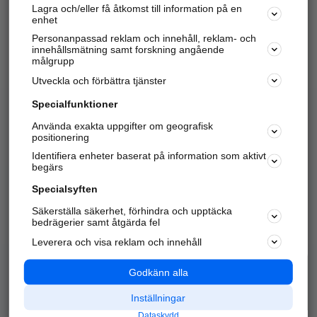
Lagra och/eller få åtkomst till information på en
Sök företag, personer och platser.
enhet
Personanpassad reklam och innehåll, reklam- och
Hitta telefonnummer, adresser, företagsinfo mm.
innehållsmätning samt forskning angående
målgrupp
Utveckla och förbättra tjänster
Marknadsför företaget
på hitta.se
Specialfunktioner
Använda exakta uppgifter om geografisk
Kom igång och annonsera mot
positionering
nya kunder och
Identifiera enheter baserat på information som aktivt
samarbetspartners nära dig.
begärs
Läs mer här
Specialsyften
Säkerställa säkerhet, förhindra och upptäcka
Alla kategorier
Populära sökningar
bedrägerier samt åtgärda fel
Leverera och visa reklam och innehåll
API & Kartor
Annonsera
Logga in
Integritet
Godkänn alla
Om oss
Nödnummer
Inställningar
Dataskydd