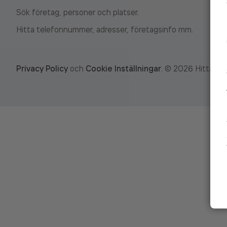
Sök företag, personer och platser.
Hitta telefonnummer, adresser, företagsinfo mm.
Privacy Policy
och
Cookie Inställningar
.
©
2026
Hitta.se