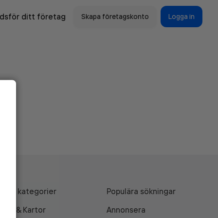
sför ditt företag
Skapa företagskonto
Logga in
Alla kategorier
Populära sökningar
API & Kartor
Annonsera