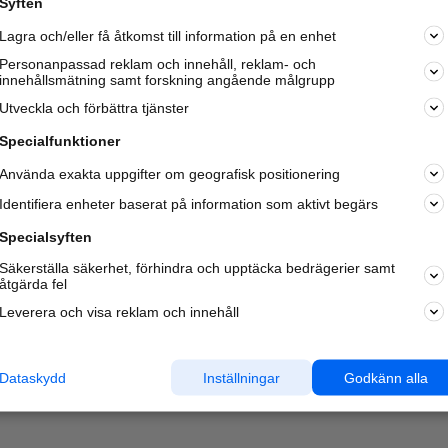
Syften
Kom igång och annonsera mot
Lagra och/eller få åtkomst till information på en enhet
nya kunder och
samarbetspartners nära dig.
Personanpassad reklam och innehåll, reklam- och
innehållsmätning samt forskning angående målgrupp
Läs mer här
Utveckla och förbättra tjänster
Specialfunktioner
Använda exakta uppgifter om geografisk positionering
Identifiera enheter baserat på information som aktivt begärs
Specialsyften
Säkerställa säkerhet, förhindra och upptäcka bedrägerier samt
åtgärda fel
Leverera och visa reklam och innehåll
Dataskydd
Inställningar
Godkänn alla