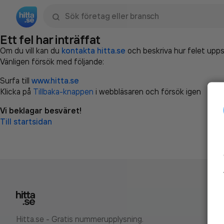
Sök namn, gata, ort, telefon, företag, sökord
Ett fel har inträffat
Om du vill kan du
kontakta hitta.se
och beskriva hur felet upps
Vänligen försök med följande:
Surfa till
www.hitta.se
Klicka på
Tillbaka-knappen
i webbläsaren och försök igen
Vi beklagar besväret!
Till startsidan
Hitta.se - Gratis nummerupplysning.