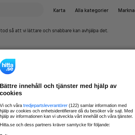
Karta
Alla kategorier
Marknad
tod så att vi lättare och snabbare kan avhjälpa det.
Bättre innehåll och tjänster med hjälp av
cookies
Vi och våra
tredjepartsleverantörer
(122) samlar information med
hjälp av cookies och enhetsidentifierare då du besöker vår sajt. Med
hjälp av informationen kan vi utveckla vårt innehåll och våra tjänster.
Marknadsför företaget på
Hitta.se och dess partners kräver samtycke för följande:
hitta.se