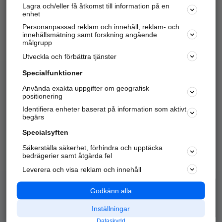
Lagra och/eller få åtkomst till information på en
Sök företag, personer och platser.
enhet
Personanpassad reklam och innehåll, reklam- och
Hitta telefonnummer, adresser, företagsinfo mm.
innehållsmätning samt forskning angående
målgrupp
Utveckla och förbättra tjänster
Marknadsför företaget
på hitta.se
Specialfunktioner
Använda exakta uppgifter om geografisk
Kom igång och annonsera mot
positionering
nya kunder och
Identifiera enheter baserat på information som aktivt
samarbetspartners nära dig.
begärs
Läs mer här
Specialsyften
Säkerställa säkerhet, förhindra och upptäcka
Alla kategorier
Populära sökningar
bedrägerier samt åtgärda fel
Leverera och visa reklam och innehåll
API & Kartor
Annonsera
Logga in
Integritet
Godkänn alla
Om oss
Nödnummer
Inställningar
Dataskydd