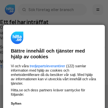
Sök namn, gata, ort, telefon, företag, sökord
Ett fel har inträffat
Om du vill kan du
kontakta hitta.se
och beskriva hur felet
uppstod så att vi lättare och snabbare kan avhjälpa det.
Vänligen försök med följande:
Surfa till
www.hitta.se
Bättre innehåll och tjänster med
Klicka på
Tillbaka-knappen
i webbläsaren och försök igen
hjälp av cookies
Vi beklagar besväret!
Vi och våra
tredjepartsleverantörer
(122) samlar
Till startsidan
information med hjälp av cookies och
enhetsidentifierare då du besöker vår sajt. Med hjälp
av informationen kan vi utveckla vårt innehåll och våra
tjänster.
Hitta.se och dess partners kräver samtycke för
följande:
Syften
Hitta.se - Gratis nummerupplysning.