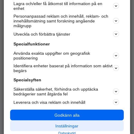
Lagra och/eller få åtkomst till information på en
Sök företag, personer och platser.
enhet
Personanpassad reklam och innehåll, reklam- och
Hitta telefonnummer, adresser, företagsinfo mm.
innehållsmätning samt forskning angående
målgrupp
Utveckla och förbättra tjänster
Marknadsför företaget
på hitta.se
Specialfunktioner
Använda exakta uppgifter om geografisk
Kom igång och annonsera mot
positionering
nya kunder och
Identifiera enheter baserat på information som aktivt
samarbetspartners nära dig.
begärs
Läs mer här
Specialsyften
Säkerställa säkerhet, förhindra och upptäcka
Alla kategorier
Populära sökningar
bedrägerier samt åtgärda fel
Leverera och visa reklam och innehåll
API & Kartor
Annonsera
Logga in
Integritet
Godkänn alla
Om oss
Nödnummer
Inställningar
Dataskydd