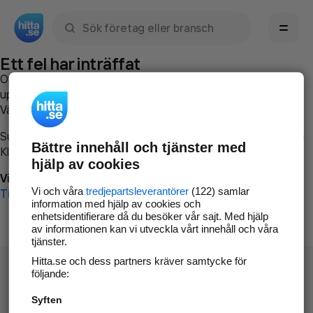
Sök namn, gata, ort, telefon, företag, sökord
Ett fel har inträffat
Om du vill kan du
kontakta hitta.se
och beskriva hur felet
uppstod så att vi lättare och snabbare kan avhjälpa det.
Vänligen försök med följande:
Surfa till
www.hitta.se
Bättre innehåll och tjänster med
Klicka på
Tillbaka-knappen
i webbläsaren och försök igen
hjälp av cookies
Vi beklagar besväret!
Vi och våra
tredjepartsleverantörer
(122) samlar
Till startsidan
information med hjälp av cookies och
enhetsidentifierare då du besöker vår sajt. Med hjälp
av informationen kan vi utveckla vårt innehåll och våra
tjänster.
Hitta.se och dess partners kräver samtycke för
följande:
Syften
Hitta.se - Gratis nummerupplysning.