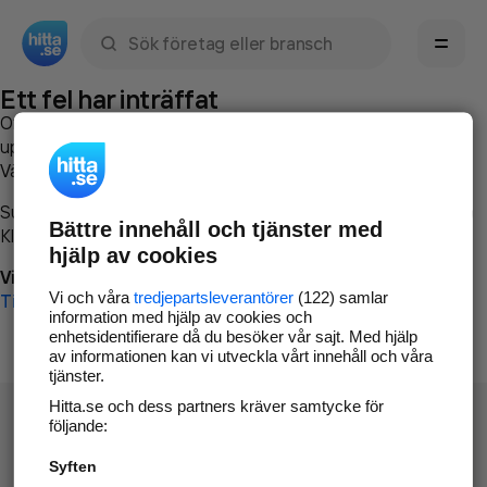
Sök namn, gata, ort, telefon, företag, sökord
Ett fel har inträffat
Om du vill kan du
kontakta hitta.se
och beskriva hur felet
uppstod så att vi lättare och snabbare kan avhjälpa det.
Vänligen försök med följande:
Surfa till
www.hitta.se
Bättre innehåll och tjänster med
Klicka på
Tillbaka-knappen
i webbläsaren och försök igen
hjälp av cookies
Vi beklagar besväret!
Vi och våra
tredjepartsleverantörer
(122) samlar
Till startsidan
information med hjälp av cookies och
enhetsidentifierare då du besöker vår sajt. Med hjälp
av informationen kan vi utveckla vårt innehåll och våra
tjänster.
Hitta.se och dess partners kräver samtycke för
följande:
Syften
Hitta.se - Gratis nummerupplysning.