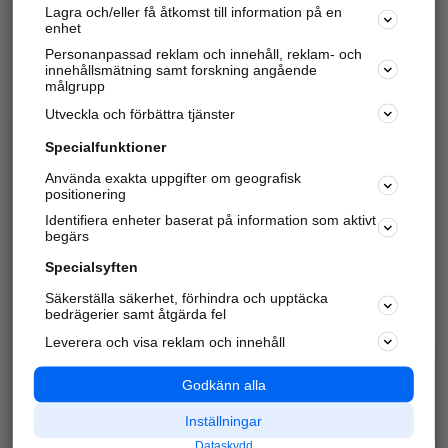
Lagra och/eller få åtkomst till information på en
Sök företag, personer och platser.
enhet
Personanpassad reklam och innehåll, reklam- och
Hitta telefonnummer, adresser, företagsinfo mm.
innehållsmätning samt forskning angående
målgrupp
Utveckla och förbättra tjänster
Marknadsför företaget
på hitta.se
Specialfunktioner
Använda exakta uppgifter om geografisk
Kom igång och annonsera mot
positionering
nya kunder och
Identifiera enheter baserat på information som aktivt
samarbetspartners nära dig.
begärs
Läs mer här
Specialsyften
Säkerställa säkerhet, förhindra och upptäcka
Alla kategorier
Populära sökningar
bedrägerier samt åtgärda fel
Leverera och visa reklam och innehåll
API & Kartor
Annonsera
Logga in
Integritet
Godkänn alla
Om oss
Nödnummer
Inställningar
Dataskydd