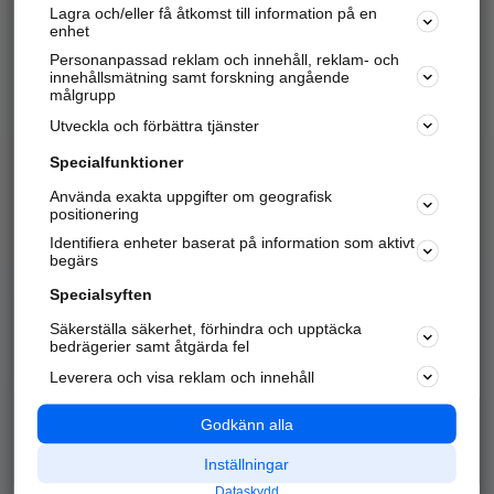
Lagra och/eller få åtkomst till information på en
Sök företag, personer och platser.
enhet
Personanpassad reklam och innehåll, reklam- och
Hitta telefonnummer, adresser, företagsinfo mm.
innehållsmätning samt forskning angående
målgrupp
Utveckla och förbättra tjänster
Marknadsför företaget
på hitta.se
Specialfunktioner
Använda exakta uppgifter om geografisk
Kom igång och annonsera mot
positionering
nya kunder och
Identifiera enheter baserat på information som aktivt
samarbetspartners nära dig.
begärs
Läs mer här
Specialsyften
Säkerställa säkerhet, förhindra och upptäcka
Alla kategorier
Populära sökningar
bedrägerier samt åtgärda fel
Leverera och visa reklam och innehåll
API & Kartor
Annonsera
Logga in
Integritet
Godkänn alla
Om oss
Nödnummer
Inställningar
Dataskydd