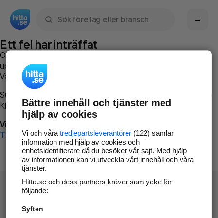
Sök namn, gata, ort, telefon, företag, sökord
Ett fel har inträffat
Om du vill kan du
kontakta hitta.se
och beskriva hur felet
uppstod så att vi lättare och snabbare kan avhjälpa det.
Vänligen försök med följande:
Surfa till
www.hitta.se
Bättre innehåll och tjänster med
Klicka på
Tillbaka-knappen
i webbläsaren och försök igen
hjälp av cookies
Vi beklagar besväret!
Vi och våra
tredjepartsleverantörer
(122) samlar
Till startsidan
information med hjälp av cookies och
enhetsidentifierare då du besöker vår sajt. Med hjälp
av informationen kan vi utveckla vårt innehåll och våra
tjänster.
Hitta.se och dess partners kräver samtycke för
följande:
Syften
Hitta.se - Gratis nummerupplysning.