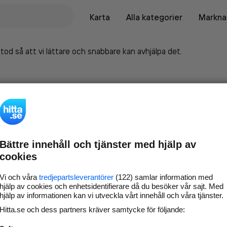
Karta
Alla kategorier
Marknad
tod så att vi lättare och snabbare kan avhjälpa det.
Bättre innehåll och tjänster med hjälp av
cookies
Vi och våra
tredjepartsleverantörer
(122) samlar information med
hjälp av cookies och enhetsidentifierare då du besöker vår sajt. Med
hjälp av informationen kan vi utveckla vårt innehåll och våra tjänster.
Marknadsför företaget på
Hitta.se och dess partners kräver samtycke för följande:
hitta.se