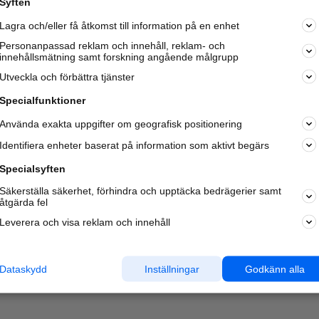
Syften
Kom igång och annonsera mot
Lagra och/eller få åtkomst till information på en enhet
nya kunder och
samarbetspartners nära dig.
Personanpassad reklam och innehåll, reklam- och
innehållsmätning samt forskning angående målgrupp
Läs mer här
Utveckla och förbättra tjänster
Specialfunktioner
Använda exakta uppgifter om geografisk positionering
Identifiera enheter baserat på information som aktivt begärs
Specialsyften
Säkerställa säkerhet, förhindra och upptäcka bedrägerier samt
åtgärda fel
Leverera och visa reklam och innehåll
Dataskydd
Inställningar
Godkänn alla