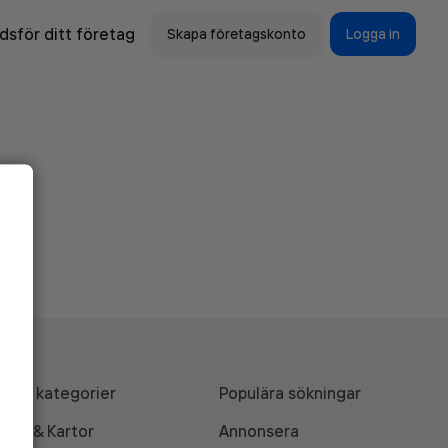
sför ditt företag
Skapa företagskonto
Logga in
Alla kategorier
Populära sökningar
API & Kartor
Annonsera