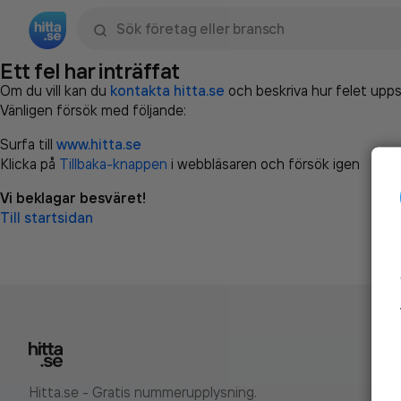
Sök namn, gata, ort, telefon, företag, sökord
Ett fel har inträffat
Om du vill kan du
kontakta hitta.se
och beskriva hur felet upps
Vänligen försök med följande:
Surfa till
www.hitta.se
Klicka på
Tillbaka-knappen
i webbläsaren och försök igen
Vi beklagar besväret!
Till startsidan
Hitta.se - Gratis nummerupplysning.