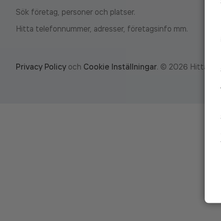
Sök företag, personer och platser.
Hitta telefonnummer, adresser, företagsinfo mm.
Privacy Policy
och
Cookie Inställningar
.
©
2026
Hitta.se