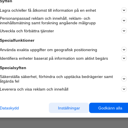
Syften
Kom igång och annonsera mot
Lagra och/eller få åtkomst till information på en enhet
nya kunder och
samarbetspartners nära dig.
Personanpassad reklam och innehåll, reklam- och
innehållsmätning samt forskning angående målgrupp
Läs mer här
Utveckla och förbättra tjänster
Specialfunktioner
Använda exakta uppgifter om geografisk positionering
Identifiera enheter baserat på information som aktivt begärs
Specialsyften
Säkerställa säkerhet, förhindra och upptäcka bedrägerier samt
åtgärda fel
Leverera och visa reklam och innehåll
Dataskydd
Inställningar
Godkänn alla