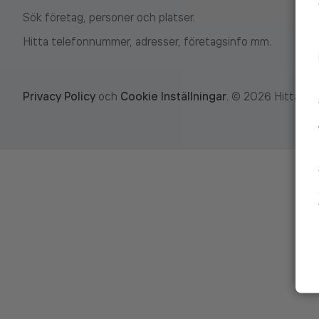
Sök företag, personer och platser.
Hitta telefonnummer, adresser, företagsinfo mm.
Privacy Policy
och
Cookie Inställningar
.
©
2026
Hitta.se