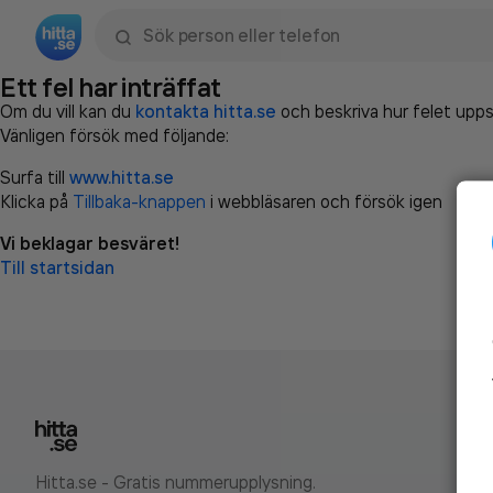
Sök namn, gata, ort, telefon, företag, sökord
Ett fel har inträffat
Om du vill kan du
kontakta hitta.se
och beskriva hur felet upps
Vänligen försök med följande:
Surfa till
www.hitta.se
Klicka på
Tillbaka-knappen
i webbläsaren och försök igen
Vi beklagar besväret!
Till startsidan
Hitta.se - Gratis nummerupplysning.