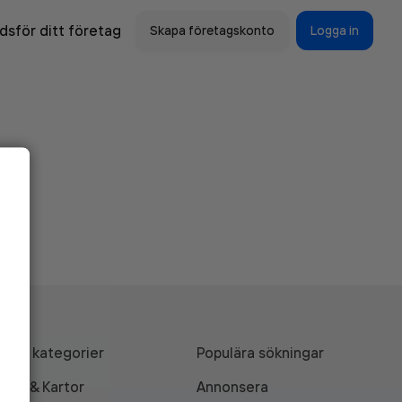
sför ditt företag
Skapa företagskonto
Logga in
Alla kategorier
Populära sökningar
API & Kartor
Annonsera