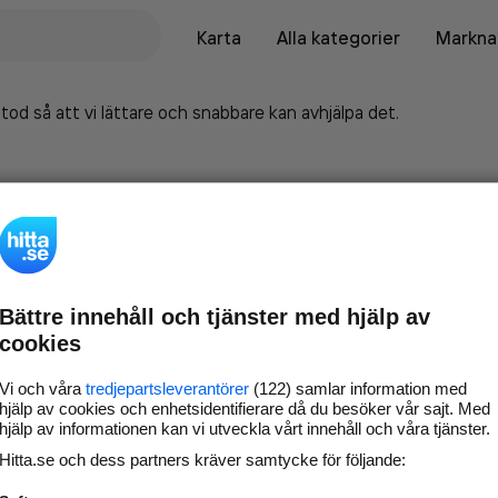
Karta
Alla kategorier
Marknad
tod så att vi lättare och snabbare kan avhjälpa det.
Bättre innehåll och tjänster med hjälp av
cookies
Vi och våra
tredjepartsleverantörer
(122) samlar information med
hjälp av cookies och enhetsidentifierare då du besöker vår sajt. Med
hjälp av informationen kan vi utveckla vårt innehåll och våra tjänster.
Marknadsför företaget på
Hitta.se och dess partners kräver samtycke för följande:
hitta.se