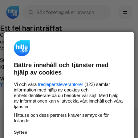
Sök namn, gata, ort, telefon, företag, sökord
Ett fel har inträffat
Om du vill kan du
kontakta hitta.se
och beskriva hur felet
uppstod så att vi lättare och snabbare kan avhjälpa det.
Vänligen försök med följande:
Surfa till
www.hitta.se
Bättre innehåll och tjänster med
Klicka på
Tillbaka-knappen
i webbläsaren och försök igen
hjälp av cookies
Vi beklagar besväret!
Vi och våra
tredjepartsleverantörer
(122) samlar
Till startsidan
information med hjälp av cookies och
enhetsidentifierare då du besöker vår sajt. Med hjälp
av informationen kan vi utveckla vårt innehåll och våra
tjänster.
Hitta.se och dess partners kräver samtycke för
följande:
Syften
Hitta.se - Gratis nummerupplysning.