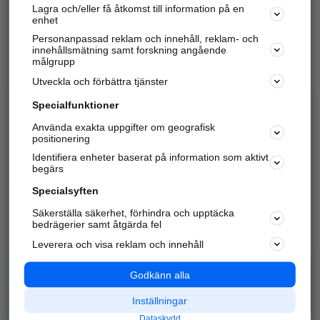
Lagra och/eller få åtkomst till information på en
Sök företag, personer och platser.
enhet
Personanpassad reklam och innehåll, reklam- och
Hitta telefonnummer, adresser, företagsinfo mm.
innehållsmätning samt forskning angående
målgrupp
Utveckla och förbättra tjänster
Marknadsför företaget
på hitta.se
Specialfunktioner
Använda exakta uppgifter om geografisk
Kom igång och annonsera mot
positionering
nya kunder och
Identifiera enheter baserat på information som aktivt
samarbetspartners nära dig.
begärs
Läs mer här
Specialsyften
Säkerställa säkerhet, förhindra och upptäcka
Alla kategorier
Populära sökningar
bedrägerier samt åtgärda fel
Leverera och visa reklam och innehåll
API & Kartor
Annonsera
Logga in
Integritet
Godkänn alla
Om oss
Nödnummer
Inställningar
Dataskydd