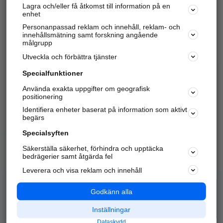
Lagra och/eller få åtkomst till information på en
Sök företag, personer och platser.
enhet
Personanpassad reklam och innehåll, reklam- och
Hitta telefonnummer, adresser, företagsinfo mm.
innehållsmätning samt forskning angående
målgrupp
Utveckla och förbättra tjänster
Marknadsför företaget
på hitta.se
Specialfunktioner
Använda exakta uppgifter om geografisk
Kom igång och annonsera mot
positionering
nya kunder och
Identifiera enheter baserat på information som aktivt
samarbetspartners nära dig.
begärs
Läs mer här
Specialsyften
Säkerställa säkerhet, förhindra och upptäcka
Alla kategorier
Populära sökningar
bedrägerier samt åtgärda fel
Leverera och visa reklam och innehåll
API & Kartor
Annonsera
Logga in
Integritet
Godkänn alla
Om oss
Nödnummer
Inställningar
Dataskydd