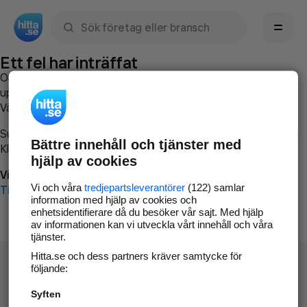
Sök namn, gata, ort, telefon, företag, sökord
Ett fel har inträffat
Om du vill kan du
kontakta hitta.se
och beskriva hur felet
uppstod så att vi lättare och snabbare kan avhjälpa det.
Vänligen försök med följande:
Surfa till
www.hitta.se
Bättre innehåll och tjänster med
Klicka på
Tillbaka-knappen
i webbläsaren och försök igen
hjälp av cookies
Vi beklagar besväret!
Vi och våra
tredjepartsleverantörer
(122) samlar
Till startsidan
information med hjälp av cookies och
enhetsidentifierare då du besöker vår sajt. Med hjälp
av informationen kan vi utveckla vårt innehåll och våra
tjänster.
Hitta.se och dess partners kräver samtycke för
följande:
Syften
Hitta.se - Gratis nummerupplysning.