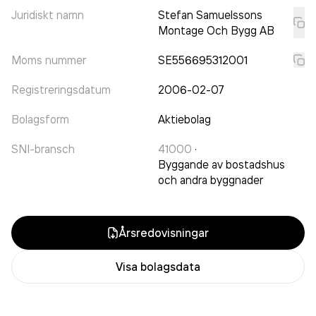
Juridiskt namn
Stefan Samuelssons
Montage Och Bygg AB
Moms nummer
SE556695312001
Registreringsdatum
2006-02-07
Bolagsform
Aktiebolag
SNI-bransch
41000
·
Byggande av bostadshus
och andra byggnader
Årsredovisningar
Visa bolagsdata