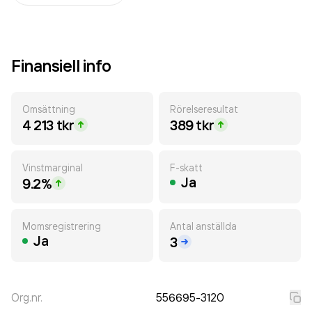
Finansiell info
Omsättning
Rörelseresultat
4 213 tkr
389 tkr
Vinstmarginal
F-skatt
Ja
9.2%
Momsregistrering
Antal anställda
Ja
3
Org.nr.
556695-3120