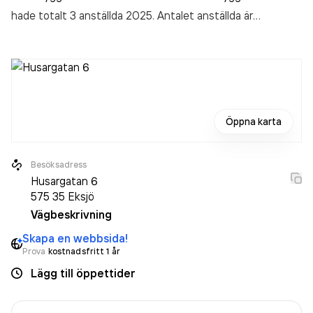
hade totalt 3 anställda 2025. Antalet anställda är
oförändrat sedan året innan. Bolaget är ett aktiebolag som
varit aktivt sedan 2006. Stefan Samuelssons Montage
Och Bygg AB
omsatte 4 213 000,00 kr
senaste
räkenskapsåret (2025).
Öppna karta
Besöksadress
Husargatan 6
575 35
Eksjö
Vägbeskrivning
Skapa en webbsida!
Prova
kostnadsfritt 1 år
Lägg till öppettider