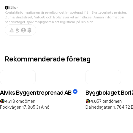
Källor
Kontaktinformationen är regelbundet importerad från Skatteverkets register,
Dun & Bradstreet, Value8 och Bolagsverket av hitta.se. Annan information
har företaget själv möjligheten att registrera på sin sida.
Rekommenderade företag
Alviks Byggentreprenad AB
Byggbolaget Borl
4.7
18
omdömen
4.6
57
omdömen
Fockvägen 17,
865 31
Alnö
Dalhedsgatan 1,
784 72