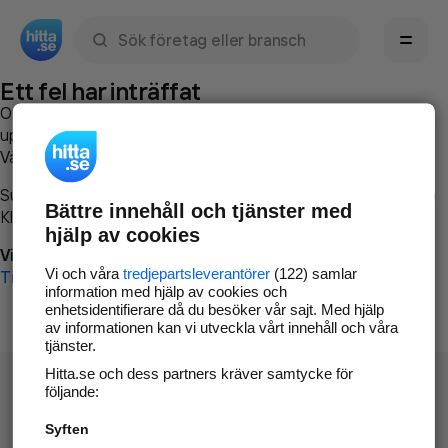
Sök namn, gata, ort, telefon, företag, sökord
Ett fel har inträffat
Om du vill kan du
kontakta hitta.se
och beskriva hur felet
uppstod så att vi lättare och snabbare kan avhjälpa det.
Vänligen försök med följande:
Surfa till
www.hitta.se
Bättre innehåll och tjänster med
Klicka på
Tillbaka-knappen
i webbläsaren och försök igen
hjälp av cookies
Vi beklagar besväret!
Vi och våra
tredjepartsleverantörer
(122) samlar
Till startsidan
information med hjälp av cookies och
enhetsidentifierare då du besöker vår sajt. Med hjälp
av informationen kan vi utveckla vårt innehåll och våra
tjänster.
Hitta.se och dess partners kräver samtycke för
följande:
Syften
Hitta.se - Gratis nummerupplysning.