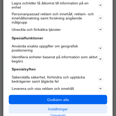
Lagra och/eller få åtkomst till information på en
Sök företag, personer och platser.
enhet
Personanpassad reklam och innehåll, reklam- och
Hitta telefonnummer, adresser, företagsinfo mm.
innehållsmätning samt forskning angående
målgrupp
Utveckla och förbättra tjänster
Marknadsför företaget
på hitta.se
Specialfunktioner
Använda exakta uppgifter om geografisk
Kom igång och annonsera mot
positionering
nya kunder och
Identifiera enheter baserat på information som aktivt
samarbetspartners nära dig.
begärs
Läs mer här
Specialsyften
Säkerställa säkerhet, förhindra och upptäcka
Alla kategorier
Populära sökningar
bedrägerier samt åtgärda fel
Leverera och visa reklam och innehåll
API & Kartor
Annonsera
Logga in
Integritet
Godkänn alla
Om oss
Nödnummer
Inställningar
Dataskydd