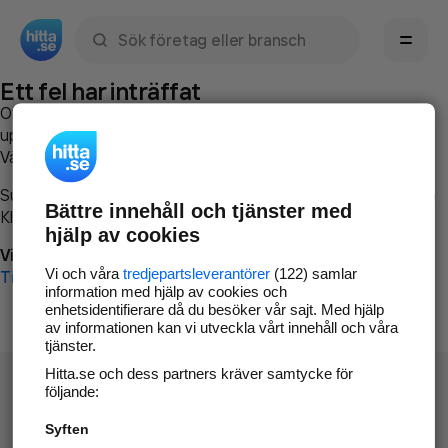
Sök namn, gata, ort, telefon, företag, sökord
Ett fel har inträffat
Om du vill kan du
kontakta hitta.se
och beskriva hur felet
uppstod så att vi lättare och snabbare kan avhjälpa det.
Vänligen försök med följande:
Surfa till
www.hitta.se
Bättre innehåll och tjänster med
Klicka på
Tillbaka-knappen
i webbläsaren och försök igen
hjälp av cookies
Vi beklagar besväret!
Vi och våra
tredjepartsleverantörer
(122) samlar
Till startsidan
information med hjälp av cookies och
enhetsidentifierare då du besöker vår sajt. Med hjälp
av informationen kan vi utveckla vårt innehåll och våra
tjänster.
Hitta.se och dess partners kräver samtycke för
följande:
Syften
Hitta.se - Gratis nummerupplysning.