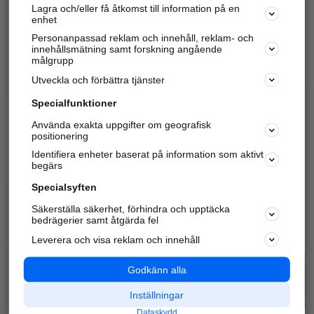
Lagra och/eller få åtkomst till information på en
Sök företag, personer och platser.
enhet
Personanpassad reklam och innehåll, reklam- och
Hitta telefonnummer, adresser, företagsinfo mm.
innehållsmätning samt forskning angående
målgrupp
Utveckla och förbättra tjänster
Marknadsför företaget
på hitta.se
Specialfunktioner
Använda exakta uppgifter om geografisk
Kom igång och annonsera mot
positionering
nya kunder och
Identifiera enheter baserat på information som aktivt
samarbetspartners nära dig.
begärs
Läs mer här
Specialsyften
Säkerställa säkerhet, förhindra och upptäcka
Alla kategorier
Populära sökningar
bedrägerier samt åtgärda fel
Leverera och visa reklam och innehåll
API & Kartor
Annonsera
Logga in
Integritet
Godkänn alla
Om oss
Nödnummer
Inställningar
Dataskydd