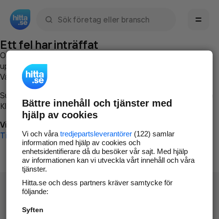
Sök namn, gata, ort, telefon, företag, sökord
Ett fel har inträffat
Om du vill kan du
kontakta hitta.se
och beskriva hur felet
uppstod så att vi lättare och snabbare kan avhjälpa det.
Vänligen försök med följande:
Surfa till
www.hitta.se
Bättre innehåll och tjänster med
Klicka på
Tillbaka-knappen
i webbläsaren och försök igen
hjälp av cookies
Vi beklagar besväret!
Vi och våra
tredjepartsleverantörer
(122) samlar
Till startsidan
information med hjälp av cookies och
enhetsidentifierare då du besöker vår sajt. Med hjälp
av informationen kan vi utveckla vårt innehåll och våra
tjänster.
Hitta.se och dess partners kräver samtycke för
följande:
Syften
Hitta.se - Gratis nummerupplysning.