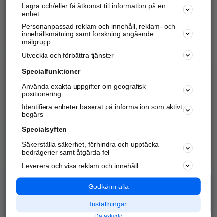
Lagra och/eller få åtkomst till information på en
Sök företag, personer och platser.
enhet
Personanpassad reklam och innehåll, reklam- och
Hitta telefonnummer, adresser, företagsinfo mm.
innehållsmätning samt forskning angående
målgrupp
Utveckla och förbättra tjänster
Marknadsför företaget
på hitta.se
Specialfunktioner
Använda exakta uppgifter om geografisk
Kom igång och annonsera mot
positionering
nya kunder och
Identifiera enheter baserat på information som aktivt
samarbetspartners nära dig.
begärs
Läs mer här
Specialsyften
Säkerställa säkerhet, förhindra och upptäcka
Alla kategorier
Populära sökningar
bedrägerier samt åtgärda fel
Leverera och visa reklam och innehåll
API & Kartor
Annonsera
Logga in
Integritet
Godkänn alla
Om oss
Nödnummer
Inställningar
Dataskydd