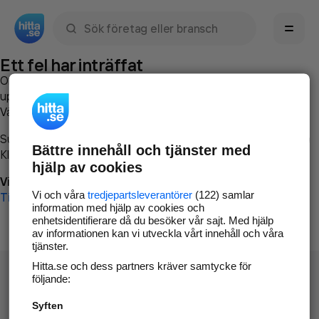
Sök namn, gata, ort, telefon, företag, sökord
Ett fel har inträffat
Om du vill kan du
kontakta hitta.se
och beskriva hur felet
uppstod så att vi lättare och snabbare kan avhjälpa det.
Vänligen försök med följande:
Surfa till
www.hitta.se
Bättre innehåll och tjänster med
Klicka på
Tillbaka-knappen
i webbläsaren och försök igen
hjälp av cookies
Vi beklagar besväret!
Vi och våra
tredjepartsleverantörer
(122) samlar
Till startsidan
information med hjälp av cookies och
enhetsidentifierare då du besöker vår sajt. Med hjälp
av informationen kan vi utveckla vårt innehåll och våra
tjänster.
Hitta.se och dess partners kräver samtycke för
följande:
Syften
Hitta.se - Gratis nummerupplysning.