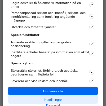
Lagra och/eller få åtkomst till information på en
Sök företag, personer och platser.
enhet
Personanpassad reklam och innehåll, reklam- och
Hitta telefonnummer, adresser, företagsinfo mm.
innehållsmätning samt forskning angående
målgrupp
Utveckla och förbättra tjänster
Marknadsför företaget
på hitta.se
Specialfunktioner
Använda exakta uppgifter om geografisk
Kom igång och annonsera mot
positionering
nya kunder och
Identifiera enheter baserat på information som aktivt
samarbetspartners nära dig.
begärs
Läs mer här
Specialsyften
Säkerställa säkerhet, förhindra och upptäcka
Alla kategorier
Populära sökningar
bedrägerier samt åtgärda fel
Leverera och visa reklam och innehåll
API & Kartor
Annonsera
Logga in
Integritet
Godkänn alla
Om oss
Nödnummer
Inställningar
Dataskydd