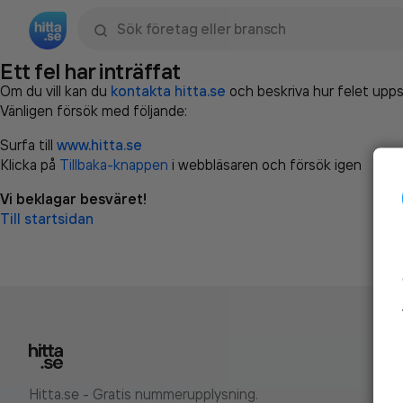
Sök namn, gata, ort, telefon, företag, sökord
Ett fel har inträffat
Om du vill kan du
kontakta hitta.se
och beskriva hur felet upps
Vänligen försök med följande:
Surfa till
www.hitta.se
Klicka på
Tillbaka-knappen
i webbläsaren och försök igen
Vi beklagar besväret!
Till startsidan
Hitta.se - Gratis nummerupplysning.