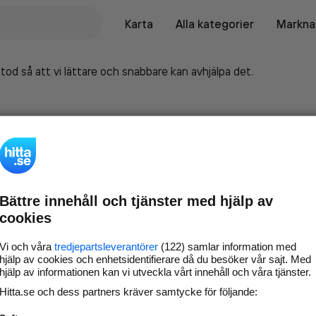
Karta
Alla kategorier
Marknad
tod så att vi lättare och snabbare kan avhjälpa det.
Bättre innehåll och tjänster med hjälp av
cookies
Vi och våra
tredjepartsleverantörer
(122) samlar information med
hjälp av cookies och enhetsidentifierare då du besöker vår sajt. Med
hjälp av informationen kan vi utveckla vårt innehåll och våra tjänster.
Marknadsför företaget på
Hitta.se och dess partners kräver samtycke för följande:
hitta.se