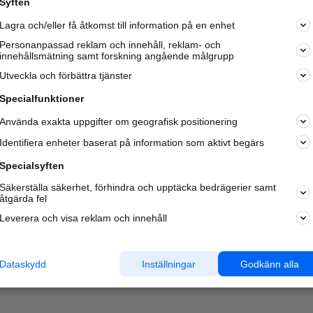
Syften
Kom igång och annonsera mot
Lagra och/eller få åtkomst till information på en enhet
nya kunder och
samarbetspartners nära dig.
Personanpassad reklam och innehåll, reklam- och
innehållsmätning samt forskning angående målgrupp
Läs mer här
Utveckla och förbättra tjänster
Specialfunktioner
Använda exakta uppgifter om geografisk positionering
Identifiera enheter baserat på information som aktivt begärs
Specialsyften
Säkerställa säkerhet, förhindra och upptäcka bedrägerier samt
åtgärda fel
Leverera och visa reklam och innehåll
Dataskydd
Inställningar
Godkänn alla