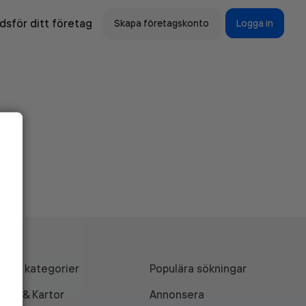
sför ditt företag
Skapa företagskonto
Logga in
Alla kategorier
Populära sökningar
API & Kartor
Annonsera