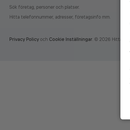
Sök företag, personer och platser.
Hitta telefonnummer, adresser, företagsinfo mm.
Privacy Policy
och
Cookie Inställningar
.
©
2026
Hitta.se