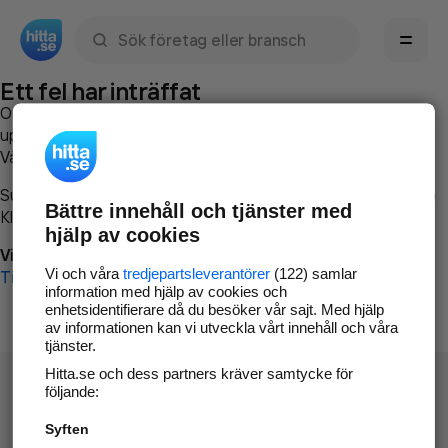
Sök namn, gata, ort, telefon, företag, sökord
Ett fel har inträffat
Om du vill kan du
kontakta hitta.se
och beskriva hur felet
uppstod så att vi lättare och snabbare kan avhjälpa det.
Vänligen försök med följande:
Surfa till
www.hitta.se
Bättre innehåll och tjänster med
Klicka på
Tillbaka-knappen
i webbläsaren och försök igen
hjälp av cookies
Vi beklagar besväret!
Vi och våra
tredjepartsleverantörer
(122) samlar
Till startsidan
information med hjälp av cookies och
enhetsidentifierare då du besöker vår sajt. Med hjälp
av informationen kan vi utveckla vårt innehåll och våra
tjänster.
Hitta.se och dess partners kräver samtycke för
följande:
Syften
Hitta.se - Gratis nummerupplysning.