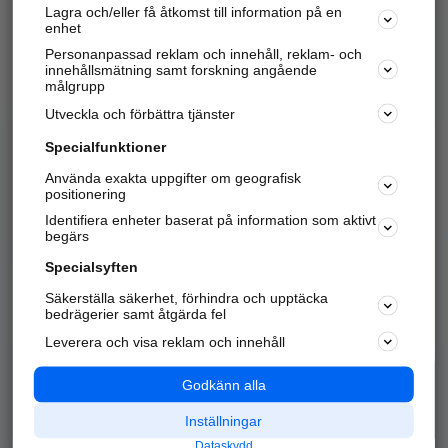
Lagra och/eller få åtkomst till information på en
Sök företag, personer och platser.
enhet
Personanpassad reklam och innehåll, reklam- och
Hitta telefonnummer, adresser, företagsinfo mm.
innehållsmätning samt forskning angående
målgrupp
Utveckla och förbättra tjänster
Marknadsför företaget
på hitta.se
Specialfunktioner
Använda exakta uppgifter om geografisk
Kom igång och annonsera mot
positionering
nya kunder och
Identifiera enheter baserat på information som aktivt
samarbetspartners nära dig.
begärs
Läs mer här
Specialsyften
Säkerställa säkerhet, förhindra och upptäcka
Alla kategorier
Populära sökningar
bedrägerier samt åtgärda fel
Leverera och visa reklam och innehåll
API & Kartor
Annonsera
Logga in
Integritet
Godkänn alla
Om oss
Nödnummer
Inställningar
Dataskydd