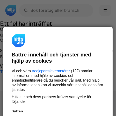
Sök namn, gata, ort, telefon, företag, sökord
Ett fel har inträffat
Om du vill kan du
kontakta hitta.se
och beskriva hur felet
uppstod så att vi lättare och snabbare kan avhjälpa det.
Vänligen försök med följande:
Surfa till
www.hitta.se
Bättre innehåll och tjänster med
Klicka på
Tillbaka-knappen
i webbläsaren och försök igen
hjälp av cookies
Vi beklagar besväret!
Vi och våra
tredjepartsleverantörer
(122) samlar
Till startsidan
information med hjälp av cookies och
enhetsidentifierare då du besöker vår sajt. Med hjälp
av informationen kan vi utveckla vårt innehåll och våra
tjänster.
Hitta.se och dess partners kräver samtycke för
följande:
Syften
Hitta.se - Gratis nummerupplysning.