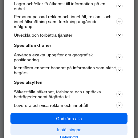
Lagra och/eller få åtkomst till information på en
Sök företag, personer och platser.
enhet
Personanpassad reklam och innehåll, reklam- och
Hitta telefonnummer, adresser, företagsinfo mm.
innehållsmätning samt forskning angående
målgrupp
Utveckla och förbättra tjänster
Marknadsför företaget
på hitta.se
Specialfunktioner
Använda exakta uppgifter om geografisk
Kom igång och annonsera mot
positionering
nya kunder och
Identifiera enheter baserat på information som aktivt
samarbetspartners nära dig.
begärs
Läs mer här
Specialsyften
Säkerställa säkerhet, förhindra och upptäcka
Alla kategorier
Populära sökningar
bedrägerier samt åtgärda fel
Leverera och visa reklam och innehåll
API & Kartor
Annonsera
Logga in
Integritet
Godkänn alla
Om oss
Nödnummer
Inställningar
Dataskydd