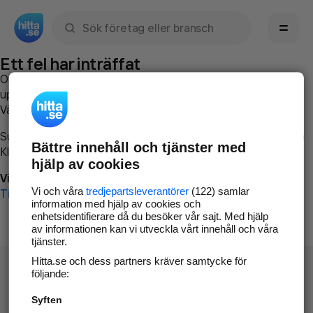
Sök namn, gata, ort, telefon, företag, sökord
Ett fel har inträffat
Om du vill kan du
kontakta hitta.se
och beskriva hur felet
uppstod så att vi lättare och snabbare kan avhjälpa det.
Vänligen försök med följande:
Surfa till
www.hitta.se
Bättre innehåll och tjänster med
Klicka på
Tillbaka-knappen
i webbläsaren och försök igen
hjälp av cookies
Vi beklagar besväret!
Vi och våra
tredjepartsleverantörer
(122) samlar
Till startsidan
information med hjälp av cookies och
enhetsidentifierare då du besöker vår sajt. Med hjälp
av informationen kan vi utveckla vårt innehåll och våra
tjänster.
Hitta.se och dess partners kräver samtycke för
följande:
Syften
Hitta.se - Gratis nummerupplysning.