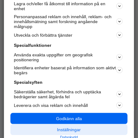
Lagra och/eller få åtkomst till information på en
Sök företag, personer och platser.
enhet
Personanpassad reklam och innehåll, reklam- och
Hitta telefonnummer, adresser, företagsinfo mm.
innehållsmätning samt forskning angående
målgrupp
Utveckla och förbättra tjänster
Marknadsför företaget
på hitta.se
Specialfunktioner
Använda exakta uppgifter om geografisk
Kom igång och annonsera mot
positionering
nya kunder och
Identifiera enheter baserat på information som aktivt
samarbetspartners nära dig.
begärs
Läs mer här
Specialsyften
Säkerställa säkerhet, förhindra och upptäcka
Alla kategorier
Populära sökningar
bedrägerier samt åtgärda fel
Leverera och visa reklam och innehåll
API & Kartor
Annonsera
Logga in
Integritet
Godkänn alla
Om oss
Nödnummer
Inställningar
Dataskydd