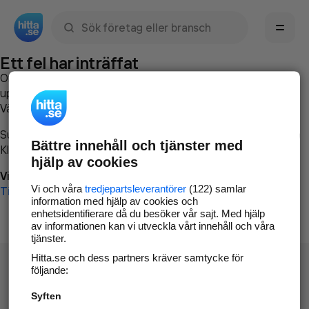
Sök namn, gata, ort, telefon, företag, sökord
Ett fel har inträffat
Om du vill kan du
kontakta hitta.se
och beskriva hur felet
uppstod så att vi lättare och snabbare kan avhjälpa det.
Vänligen försök med följande:
Surfa till
www.hitta.se
Bättre innehåll och tjänster med
Klicka på
Tillbaka-knappen
i webbläsaren och försök igen
hjälp av cookies
Vi beklagar besväret!
Vi och våra
tredjepartsleverantörer
(122) samlar
Till startsidan
information med hjälp av cookies och
enhetsidentifierare då du besöker vår sajt. Med hjälp
av informationen kan vi utveckla vårt innehåll och våra
tjänster.
Hitta.se och dess partners kräver samtycke för
följande:
Syften
Hitta.se - Gratis nummerupplysning.