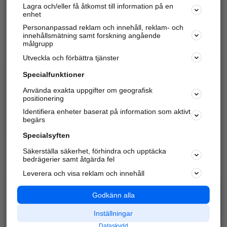
Lagra och/eller få åtkomst till information på en
Sök företag, personer och platser.
enhet
Personanpassad reklam och innehåll, reklam- och
Hitta telefonnummer, adresser, företagsinfo mm.
innehållsmätning samt forskning angående
målgrupp
Utveckla och förbättra tjänster
Marknadsför företaget
på hitta.se
Specialfunktioner
Använda exakta uppgifter om geografisk
Kom igång och annonsera mot
positionering
nya kunder och
Identifiera enheter baserat på information som aktivt
samarbetspartners nära dig.
begärs
Läs mer här
Specialsyften
Säkerställa säkerhet, förhindra och upptäcka
Alla kategorier
Populära sökningar
bedrägerier samt åtgärda fel
Leverera och visa reklam och innehåll
API & Kartor
Annonsera
Logga in
Integritet
Godkänn alla
Om oss
Nödnummer
Inställningar
Dataskydd