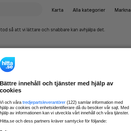
Karta
Alla kategorier
Marknad
tod så att vi lättare och snabbare kan avhjälpa det.
Bättre innehåll och tjänster med hjälp av
cookies
Vi och våra
tredjepartsleverantörer
(122) samlar information med
hjälp av cookies och enhetsidentifierare då du besöker vår sajt. Med
hjälp av informationen kan vi utveckla vårt innehåll och våra tjänster.
Marknadsför företaget på
Hitta.se och dess partners kräver samtycke för följande:
hitta.se