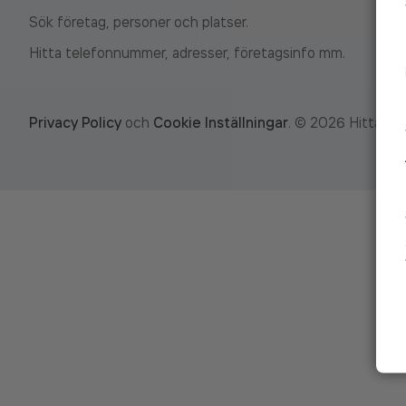
Sök företag, personer och platser.
Hitta telefonnummer, adresser, företagsinfo mm.
Privacy Policy
och
Cookie Inställningar
.
©
2026
Hitta.se