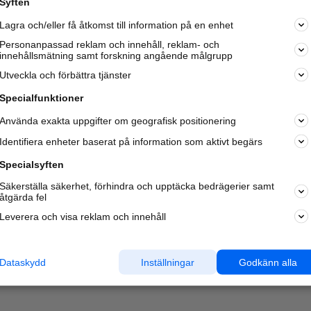
Syften
Kom igång och annonsera mot
Lagra och/eller få åtkomst till information på en enhet
nya kunder och
samarbetspartners nära dig.
Personanpassad reklam och innehåll, reklam- och
innehållsmätning samt forskning angående målgrupp
Läs mer här
Utveckla och förbättra tjänster
Specialfunktioner
Använda exakta uppgifter om geografisk positionering
Identifiera enheter baserat på information som aktivt begärs
Specialsyften
Säkerställa säkerhet, förhindra och upptäcka bedrägerier samt
åtgärda fel
Leverera och visa reklam och innehåll
Dataskydd
Inställningar
Godkänn alla