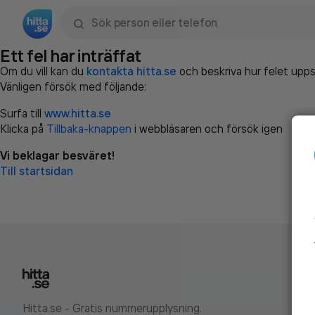
Sök namn, gata, ort, telefon, företag, sökord
Ett fel har inträffat
Om du vill kan du
kontakta hitta.se
och beskriva hur felet upps
Vänligen försök med följande:
Surfa till
www.hitta.se
Klicka på
Tillbaka-knappen
i webbläsaren och försök igen
Vi beklagar besväret!
Till startsidan
Hitta.se - Gratis nummerupplysning.