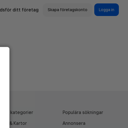
sför ditt företag
Skapa företagskonto
Logga in
Alla kategorier
Populära sökningar
API & Kartor
Annonsera