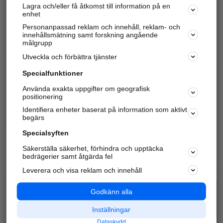
Lagra och/eller få åtkomst till information på en
Sök företag, personer och platser.
enhet
Personanpassad reklam och innehåll, reklam- och
Hitta telefonnummer, adresser, företagsinfo mm.
innehållsmätning samt forskning angående
målgrupp
Utveckla och förbättra tjänster
Marknadsför företaget
på hitta.se
Specialfunktioner
Använda exakta uppgifter om geografisk
Kom igång och annonsera mot
positionering
nya kunder och
Identifiera enheter baserat på information som aktivt
samarbetspartners nära dig.
begärs
Läs mer här
Specialsyften
Säkerställa säkerhet, förhindra och upptäcka
Alla kategorier
Populära sökningar
bedrägerier samt åtgärda fel
Leverera och visa reklam och innehåll
API & Kartor
Annonsera
Logga in
Integritet
Godkänn alla
Om oss
Nödnummer
Inställningar
Dataskydd