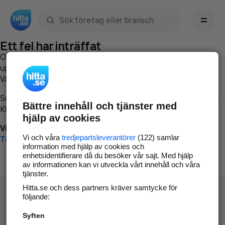
Sök namn, gata, ort, telefon, företag, sökord
Ett fel har inträffat
Om du vill kan du
kontakta hitta.se
och beskriva hur felet
uppstod så att vi lättare och snabbare kan avhjälpa det.
Vänligen försök med följande:
Surfa till
www.hitta.se
Bättre innehåll och tjänster med
Klicka på
Tillbaka-knappen
i webbläsaren och försök igen
hjälp av cookies
Vi beklagar besväret!
Vi och våra
tredjepartsleverantörer
(122) samlar
Till startsidan
information med hjälp av cookies och
enhetsidentifierare då du besöker vår sajt. Med hjälp
av informationen kan vi utveckla vårt innehåll och våra
tjänster.
Hitta.se och dess partners kräver samtycke för
följande:
Syften
Hitta.se - Gratis nummerupplysning.