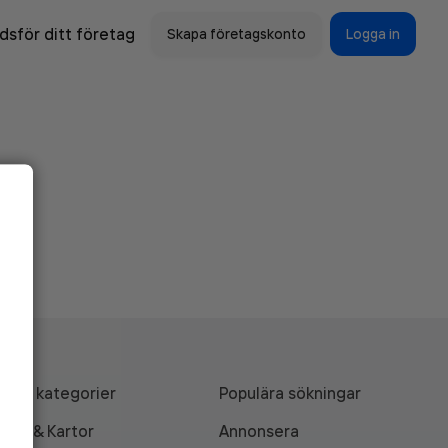
sför ditt företag
Skapa företagskonto
Logga in
Alla kategorier
Populära sökningar
API & Kartor
Annonsera