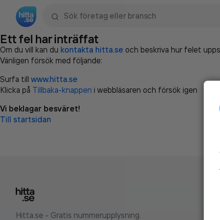
Sök namn, gata, ort, telefon, företag, sökord
Ett fel har inträffat
Om du vill kan du
kontakta hitta.se
och beskriva hur felet upps
Vänligen försök med följande:
Surfa till
www.hitta.se
Klicka på
Tillbaka-knappen
i webbläsaren och försök igen
Vi beklagar besväret!
Till startsidan
Hitta.se - Gratis nummerupplysning.