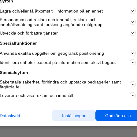
Syften
Kom igång och annonsera mot
Lagra och/eller få åtkomst till information på en enhet
nya kunder och
samarbetspartners nära dig.
Personanpassad reklam och innehåll, reklam- och
innehållsmätning samt forskning angående målgrupp
Läs mer här
Utveckla och förbättra tjänster
Specialfunktioner
Använda exakta uppgifter om geografisk positionering
Identifiera enheter baserat på information som aktivt begärs
Specialsyften
Säkerställa säkerhet, förhindra och upptäcka bedrägerier samt
åtgärda fel
Leverera och visa reklam och innehåll
Dataskydd
Inställningar
Godkänn alla