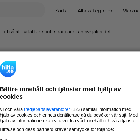
Karta
Alla kategorier
Marknad
tod så att vi lättare och snabbare kan avhjälpa det.
Bättre innehåll och tjänster med hjälp av
cookies
Vi och våra
tredjepartsleverantörer
(122) samlar information med
hjälp av cookies och enhetsidentifierare då du besöker vår sajt. Med
hjälp av informationen kan vi utveckla vårt innehåll och våra tjänster.
Marknadsför företaget på
Hitta.se och dess partners kräver samtycke för följande:
hitta.se