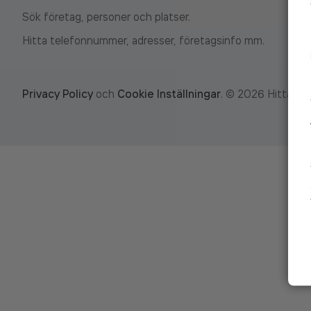
Sök företag, personer och platser.
Hitta telefonnummer, adresser, företagsinfo mm.
Privacy Policy
och
Cookie Inställningar
.
©
2026
Hitta.se