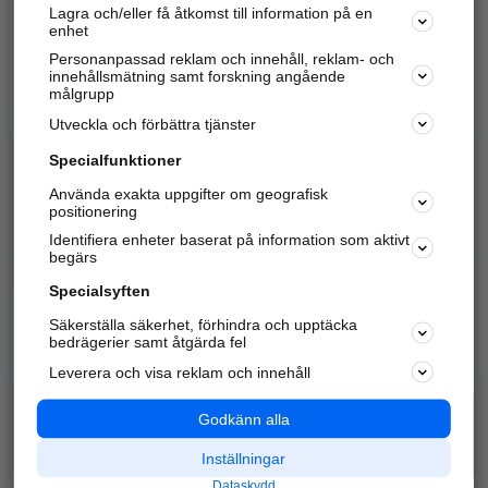
Lagra och/eller få åtkomst till information på en
Sök företag, personer och platser.
enhet
Personanpassad reklam och innehåll, reklam- och
Hitta telefonnummer, adresser, företagsinfo mm.
innehållsmätning samt forskning angående
målgrupp
Utveckla och förbättra tjänster
Marknadsför företaget
på hitta.se
Specialfunktioner
Använda exakta uppgifter om geografisk
Kom igång och annonsera mot
positionering
nya kunder och
Identifiera enheter baserat på information som aktivt
samarbetspartners nära dig.
begärs
Läs mer här
Specialsyften
Säkerställa säkerhet, förhindra och upptäcka
Alla kategorier
Populära sökningar
bedrägerier samt åtgärda fel
Leverera och visa reklam och innehåll
API & Kartor
Annonsera
Logga in
Integritet
Godkänn alla
Om oss
Nödnummer
Inställningar
Dataskydd