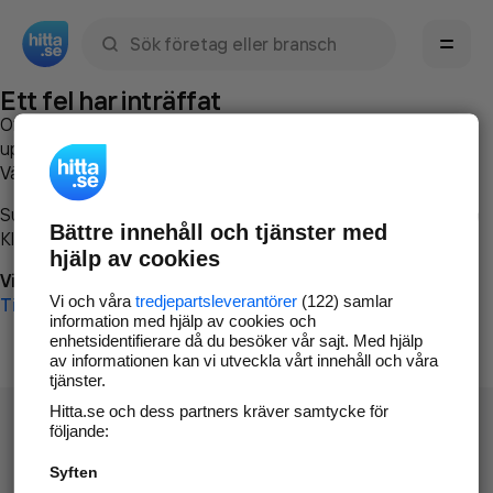
Sök namn, gata, ort, telefon, företag, sökord
Ett fel har inträffat
Om du vill kan du
kontakta hitta.se
och beskriva hur felet
uppstod så att vi lättare och snabbare kan avhjälpa det.
Vänligen försök med följande:
Surfa till
www.hitta.se
Bättre innehåll och tjänster med
Klicka på
Tillbaka-knappen
i webbläsaren och försök igen
hjälp av cookies
Vi beklagar besväret!
Vi och våra
tredjepartsleverantörer
(122) samlar
Till startsidan
information med hjälp av cookies och
enhetsidentifierare då du besöker vår sajt. Med hjälp
av informationen kan vi utveckla vårt innehåll och våra
tjänster.
Hitta.se och dess partners kräver samtycke för
följande:
Syften
Hitta.se - Gratis nummerupplysning.