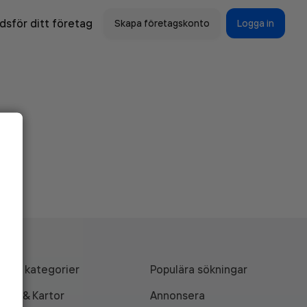
sför ditt företag
Skapa företagskonto
Logga in
Alla kategorier
Populära sökningar
API & Kartor
Annonsera