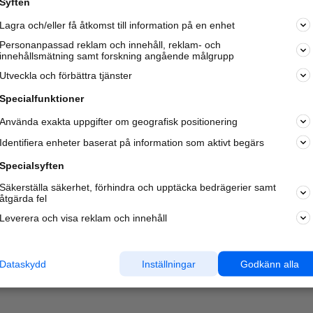
Syften
Kom igång och annonsera mot
Lagra och/eller få åtkomst till information på en enhet
nya kunder och
samarbetspartners nära dig.
Personanpassad reklam och innehåll, reklam- och
innehållsmätning samt forskning angående målgrupp
Läs mer här
Utveckla och förbättra tjänster
Specialfunktioner
Använda exakta uppgifter om geografisk positionering
Identifiera enheter baserat på information som aktivt begärs
Specialsyften
Säkerställa säkerhet, förhindra och upptäcka bedrägerier samt
åtgärda fel
Leverera och visa reklam och innehåll
Dataskydd
Inställningar
Godkänn alla