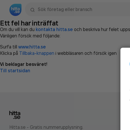
Sök namn, gata, ort, telefon, företag, sökord
Ett fel har inträffat
Om du vill kan du
kontakta hitta.se
och beskriva hur felet upps
Vänligen försök med följande:
Surfa till
www.hitta.se
Klicka på
Tillbaka-knappen
i webbläsaren och försök igen
Vi beklagar besväret!
Till startsidan
Hitta.se - Gratis nummerupplysning.