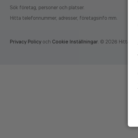
Sök företag, personer och platser.
Hitta telefonnummer, adresser, företagsinfo mm.
Privacy Policy
och
Cookie Inställningar
.
©
2026
Hitta.se