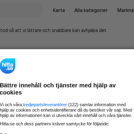
Karta
Alla kategorier
Marknad
tod så att vi lättare och snabbare kan avhjälpa det.
Bättre innehåll och tjänster med hjälp av
cookies
Vi och våra
tredjepartsleverantörer
(122) samlar information med
hjälp av cookies och enhetsidentifierare då du besöker vår sajt. Med
hjälp av informationen kan vi utveckla vårt innehåll och våra tjänster.
Marknadsför företaget på
Hitta.se och dess partners kräver samtycke för följande:
hitta.se