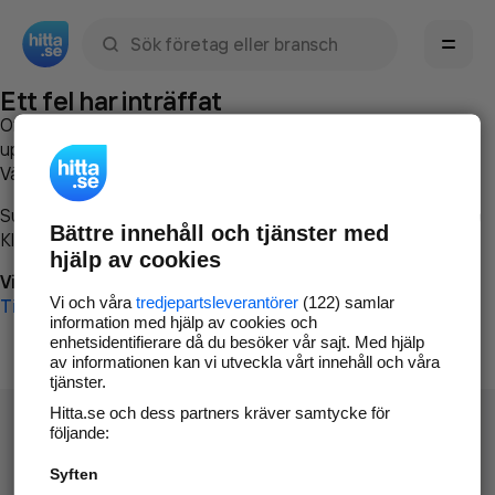
Sök namn, gata, ort, telefon, företag, sökord
Ett fel har inträffat
Om du vill kan du
kontakta hitta.se
och beskriva hur felet
uppstod så att vi lättare och snabbare kan avhjälpa det.
Vänligen försök med följande:
Surfa till
www.hitta.se
Bättre innehåll och tjänster med
Klicka på
Tillbaka-knappen
i webbläsaren och försök igen
hjälp av cookies
Vi beklagar besväret!
Vi och våra
tredjepartsleverantörer
(122) samlar
Till startsidan
information med hjälp av cookies och
enhetsidentifierare då du besöker vår sajt. Med hjälp
av informationen kan vi utveckla vårt innehåll och våra
tjänster.
Hitta.se och dess partners kräver samtycke för
följande:
Syften
Hitta.se - Gratis nummerupplysning.