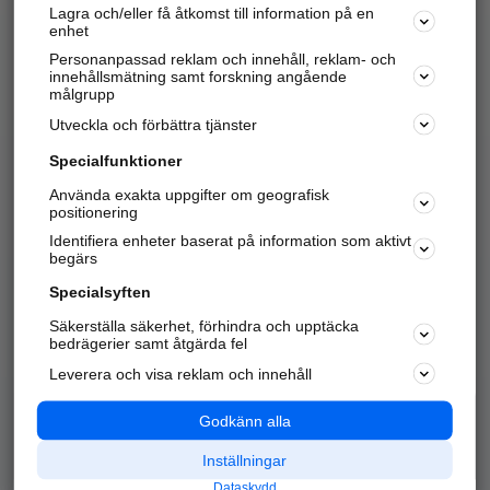
Lagra och/eller få åtkomst till information på en
Sök företag, personer och platser.
enhet
Personanpassad reklam och innehåll, reklam- och
Hitta telefonnummer, adresser, företagsinfo mm.
innehållsmätning samt forskning angående
målgrupp
Utveckla och förbättra tjänster
Marknadsför företaget
på hitta.se
Specialfunktioner
Använda exakta uppgifter om geografisk
Kom igång och annonsera mot
positionering
nya kunder och
Identifiera enheter baserat på information som aktivt
samarbetspartners nära dig.
begärs
Läs mer här
Specialsyften
Säkerställa säkerhet, förhindra och upptäcka
Alla kategorier
Populära sökningar
bedrägerier samt åtgärda fel
Leverera och visa reklam och innehåll
API & Kartor
Annonsera
Logga in
Integritet
Godkänn alla
Om oss
Nödnummer
Inställningar
Dataskydd